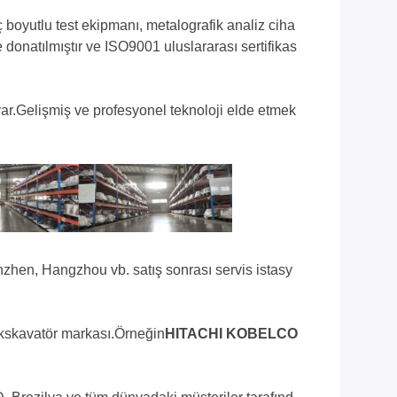
boyutlu test ekipmanı, metalografik analiz ciha
ile donatılmıştır ve ISO9001 uluslararası sertifikas
var.Gelişmiş ve profesyonel teknoloji elde etmek
henzhen, Hangzhou vb. satış sonrası servis istasy
ekskavatör markası.Örneğin
HITACHI KOBELCO