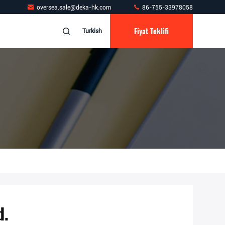
oversea.sale@deka-hk.com
86-755-33978058
Fiyat Teklifi
Turkish
d.