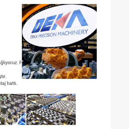
ğlıyoruz. F
tır.
aj hattı.