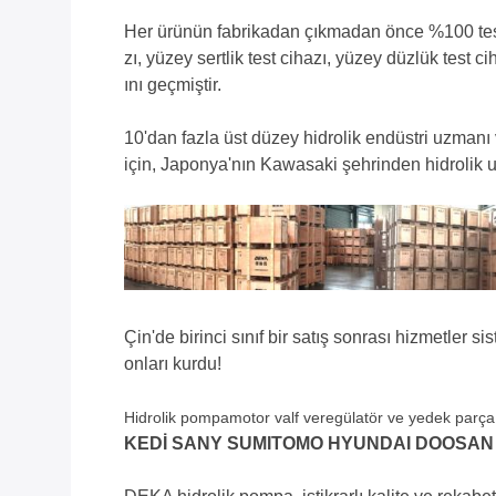
Her ürünün fabrikadan çıkmadan önce %100 test e
zı, yüzey sertlik test cihazı, yüzey düzlük test ci
ını geçmiştir.
10'dan fazla üst düzey hidrolik endüstri uzmanı
için, Japonya'nın Kawasaki şehrinden hidrolik uz
Çin'de birinci sınıf bir satış sonrası hizmetler 
onları kurdu!
Hidrolik pompamotor valf veregülatör ve yedek parça gi
KEDİ SANY SUMITOMO HYUNDAI DOOSAN