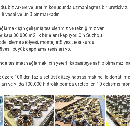
u, biz Ar-Ge ve üretim konusunda uzmanlaşmış bir üreticiyiz.
lli yasal ve ünlü bir markadır.
lamak için gelişmiş tesislerimiz ve tekniğimiz var.
rikası 30.000 m2'lik bir alanı kaplıyor, Çin Suzhou
de işleme atölyesi, montaj atölyesi, test kurdu
ölyesi, büyük depolama tesisleri vb.
da teslimat sağlamak için yeterli kapasiteye sahip olmamızı sa
zere 100'den fazla set üst düzey hassas makine ile donatılmış
atları ve yılda 100.000 hidrolik pompa üretebilen 10 gelişmiş mont