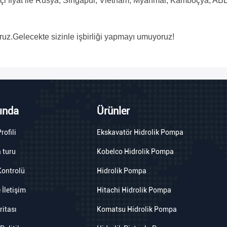
etçi fiyat ile Rusya, Singapur, Vietnam, Myanmar, Kamboçya, ABD
ruz.Gelecekte sizinle işbirliği yapmayı umuyoruz!
ında
Ürünler
rofili
Ekskavatör Hidrolik Pompa
 turu
Kobelco Hidrolik Pompa
Kontrolü
Hidrolik Pompa
 İletişim
Hitachi Hidrolik Pompa
ritası
Komatsu Hidrolik Pompa