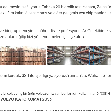
dilmesini sağlıyoruz.Fabrika 20 hidrolik test masası, Zeiss üç 
hazı, film kalınlığı test cihazı ve diğer gelişmiş test ekipmanları 
 ve bir grup deneyimli mühendis ile profesyonel Ar-Ge ekibimiz 
manları eğitip bizi yönlendirmeleri için işe aldık.
sistemi kurduk, 32 il ile işbirliği yapıyoruz.Yunnan'da, Wuhan, S
birçok 
bi çok geniş bir ürün yelpazemiz var, bunlar için kullanılırlar.
 VOLVO KATO KOMATSU
vb.