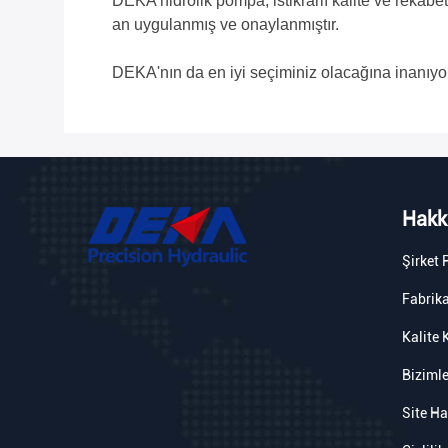
DEKA hidrolik pompa, istikrarlı kalite ve rekab
an uygulanmış ve onaylanmıştır.
DEKA'nın da en iyi seçiminiz olacağına inanıyo
Hakk
Şirket P
Fabrika
Kalite 
Bizimle
Site Ha