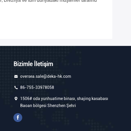
, Brezilya ve tüm dünyadaki müşteriler tarafınd
Bizimle İletişim
oversea.sale@deka-hk.com
86-755-33978058
1506# oda yunhuatime binası, shajing kasabası
Baoan bölgesi Shenzhen Şehri