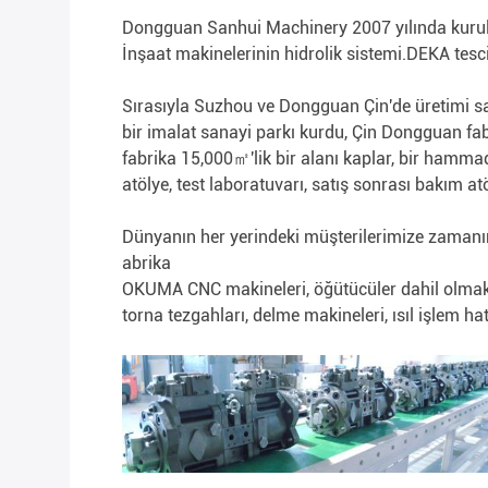
Dongguan Sanhui Machinery 2007 yılında kuruld
İnşaat makinelerinin hidrolik sistemi.DEKA tesci
Sırasıyla Suzhou ve Dongguan Çin'de üretimi sağ
bir imalat sanayi parkı kurdu, Çin Dongguan fab
fabrika 15,000㎡'lik bir alanı kaplar, bir hammad
atölye, test laboratuvarı, satış sonrası bakım at
Dünyanın her yerindeki müşterilerimize zamanın
abrika
OKUMA CNC makineleri, öğütücüler dahil olmak ü
torna tezgahları, delme makineleri, ısıl işlem h