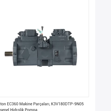
En İyi Fiyatı Alın
C360 Makine Parçaları, K3V180DTP-9N05
senel Hidrolik Pompa