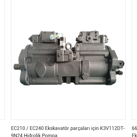
En İyi Fiyatı Alın
EC210 / EC240 Ekskavatör parçaları için K3V112DT-
66ton E
9N24 Hidrolik Pompa
Ek