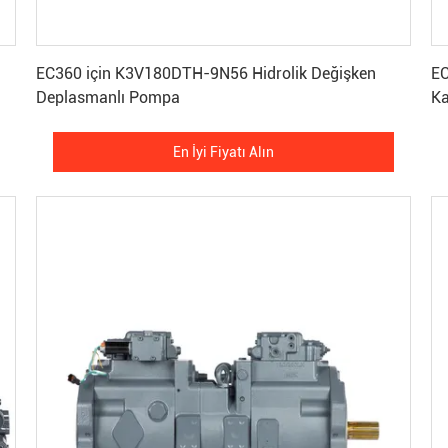
En İyi Fiyatı Alın
EC360 için K3V180DTH-9N56 Hidrolik Değişken
EC360 Hidroli
Deplasmanlı Pompa
Ka
En İyi Fiyatı Alın