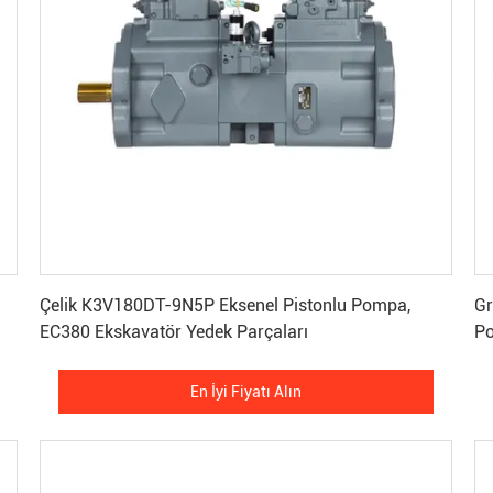
En İyi Fiyatı Alın
Çelik K3V180DT-9N5P Eksenel Pistonlu Pompa,
Gr
EC380 Ekskavatör Yedek Parçaları
En İyi Fiyatı Alın