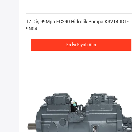
En İyi Fiyatı Alın
17 Diş 99Mpa EC290 Hidrolik Pompa K3V140DT-
9N04
En İyi Fiyatı Alın