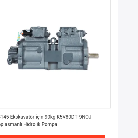
En İyi Fiyatı Alın
145 Ekskavatör için 90kg K5V80DT-9NOJ
Deplasmanlı Hidrolik Pompa