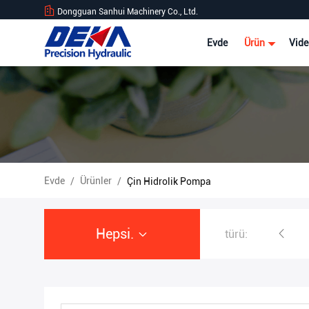
Dongguan Sanhui Machinery Co., Ltd.
Evde
Ürün
Vide
Evde
Ürünler
/
/
Çin Hidrolik Pompa
Hepsi.
türü:
Ekskavatör Hidrolik Pompa