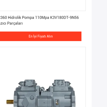
En İyi Fiyatı Alın
k Pompa 110Mpa K3V180DT-9N56
zıcı Parçaları
En İyi Fiyatı Alın