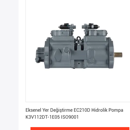
En İyi Fiyatı Alın
Eksenel Yer Değiştirme EC210D Hidrolik Pompa
K3V112DT-1E05 ISO9001