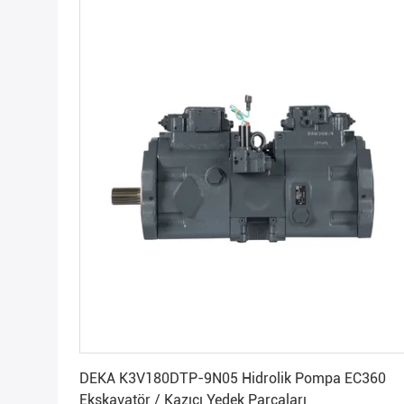
En İyi Fiyatı Alın
DEKA K3V180DTP-9N05 Hidrolik Pompa EC360
Ekskavatör / Kazıcı Yedek Parçaları