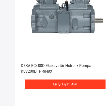
En İyi Fiyatı Alın
DEKA EC480D Ekskavatör Hidrolik Pompa
K5V200DTP-9N8X
En İyi Fiyatı Alın