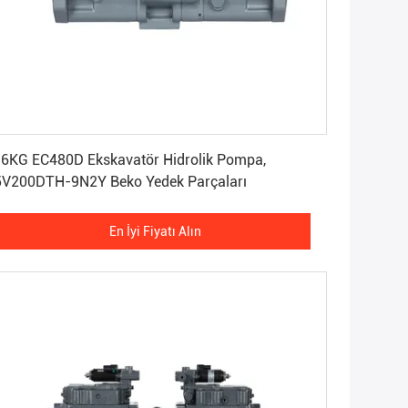
En İyi Fiyatı Alın
 EC480D Ekskavatör Hidrolik Pompa,
V200DTH-9N2Y Beko Yedek Parçaları
En İyi Fiyatı Alın