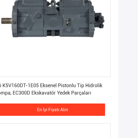
En İyi Fiyatı Alın
i K5V160DT-1E05 Eksenel Pistonlu Tip Hidrolik
Pompa, EC300D Ekskavatör Yedek Parçaları
En İyi Fiyatı Alın