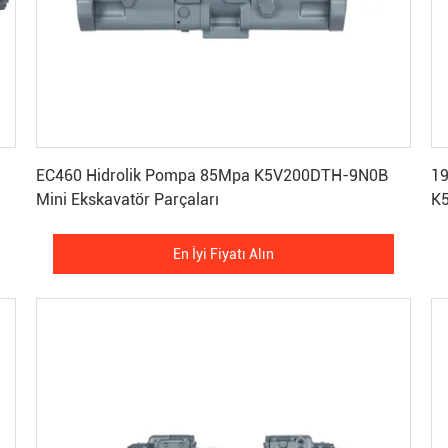
En İyi Fiyatı Alın
EC460 Hidrolik Pompa 85Mpa K5V200DTH-9N0B
196KG
Mini Ekskavatör Parçaları
K5
En İyi Fiyatı Alın