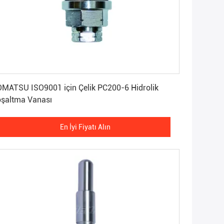
En İyi Fiyatı Alın
MATSU ISO9001 için Çelik PC200-6 Hidrolik
şaltma Vanası
En İyi Fiyatı Alın