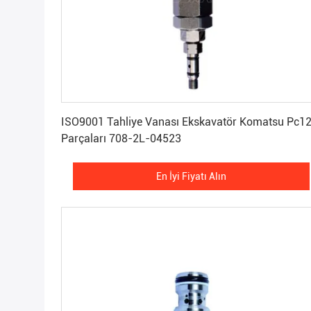
En İyi Fiyatı Alın
ISO9001 Tahliye Vanası Ekskavatör Komatsu Pc1
Parçaları 708-2L-04523
En İyi Fiyatı Alın