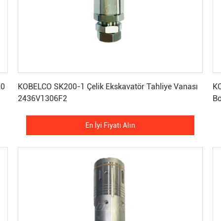
En İyi Fiyatı Alın
20
KOBELCO SK200-1 Çelik Ekskavatör Tahliye Vanası
KO
2436V1306F2
Bo
En İyi Fiyatı Alın