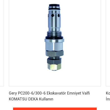
En İyi Fiyatı Alın
Gery PC200-6/300-6 Ekskavatör Emniyet Valfi
Ko
KOMATSU DEKA Kullanın
İn