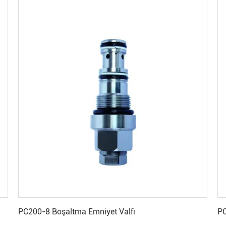
En İyi Fiyatı Alın
PC200-8 Boşaltma Emniyet Valfi
PC