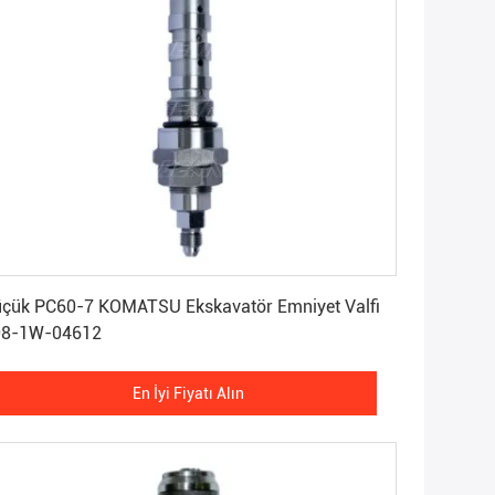
En İyi Fiyatı Alın
çük PC60-7 KOMATSU Ekskavatör Emniyet Valfi
08-1W-04612
En İyi Fiyatı Alın