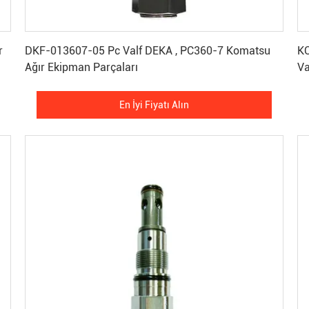
En İyi Fiyatı Alın
r
DKF-013607-05 Pc Valf DEKA , PC360-7 Komatsu
KO
Ağır Ekipman Parçaları
Va
En İyi Fiyatı Alın