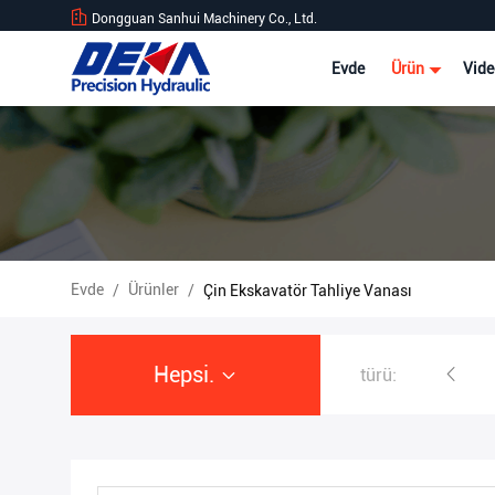
Dongguan Sanhui Machinery Co., Ltd.
Evde
Ürün
Vide
Evde
Ürünler
/
/
Çin Ekskavatör Tahliye Vanası
Hepsi.
türü:
Ekskavatör Hidrolik Pompa