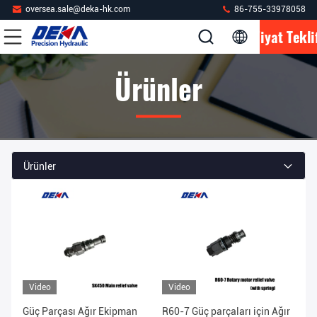
oversea.sale@deka-hk.com
86-755-33978058
Fiyat Tekli
Ürünler
Ürünler
Video
Video
Güç Parçası Ağır Ekipman
R60-7 Güç parçaları için Ağır