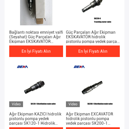
Bağlantı noktası emniyet valfi
Güç Parçaları Ağır Ekipman
(Seyahat) Güç Parçaları Ağır
EKSKAVATÖR hidrolik
Ekipman EKSKAVATÖR
pistonlu pompa yedek parça
hidrolik pistonlu pompa
SK230-6 Yürüyen motor valfi
yedek parçası SK200-1 nihai
son tahrik motoru
En İyi Fiyatı Alın
En İyi Fiyatı Alın
tahrik
Video
Video
Ağır Ekipman KAZICI hidrolik
Ağır Ekipman EXCAVATOR
pistonlu pompa yedek
hidrolik pistonlu pompa
parçası SK120-1 Hidrolik
yedek parçası SK200-1
pompa için dağıtım ana valfi
Hidrolik pompa için dağıtım