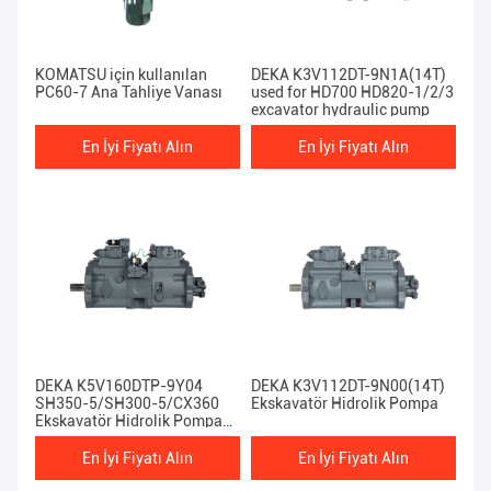
KOMATSU için kullanılan
DEKA K3V112DT-9N1A(14T)
PC60-7 Ana Tahliye Vanası
used for HD700 HD820-1/2/3
excavator hydraulic pump
En İyi Fiyatı Alın
En İyi Fiyatı Alın
DEKA K5V160DTP-9Y04
DEKA K3V112DT-9N00(14T)
SH350-5/SH300-5/CX360
Ekskavatör Hidrolik Pompa
Ekskavatör Hidrolik Pompa
için Kullanılır
En İyi Fiyatı Alın
En İyi Fiyatı Alın