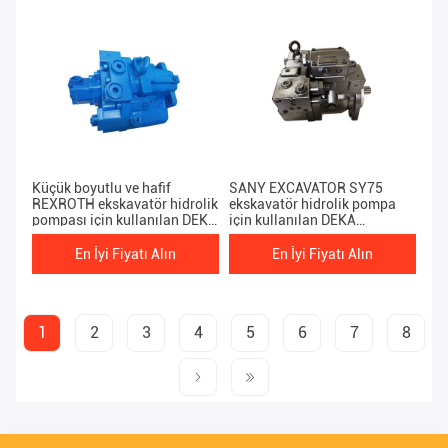
Küçük boyutlu ve hafif
SANY EXCAVATOR SY75
REXROTH ekskavatör hidrolik
ekskavatör hidrolik pompa
pompası için kullanılan DEKA
için kullanılan DEKA
AP2D36
K3VL80B-10RSM-L11-
TB110 uzun ömürlü
En İyi Fiyatı Alın
En İyi Fiyatı Alın
1
2
3
4
5
6
7
8