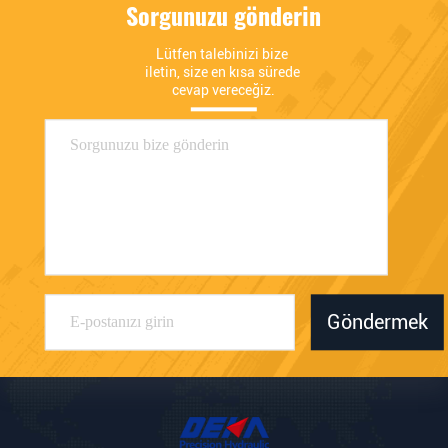
Sorgunuzu gönderin
Lütfen talebinizi bize 
iletin, size en kısa sürede 
cevap vereceğiz.
Göndermek