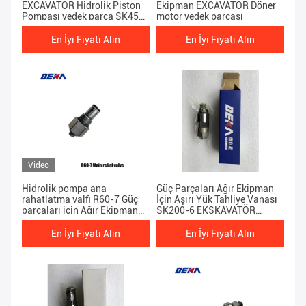
EXCAVATOR Hidrolik Piston
Ekipman EXCAVATOR Döner
Pompası yedek parça SK450
motor yedek parçası
Hidrolik Pompa için Ana
Yardım Valfi
En İyi Fiyatı Alın
En İyi Fiyatı Alın
Video
Hidrolik pompa ana
Güç Parçaları Ağır Ekipman
rahatlatma valfi R60-7 Güç
İçin Aşırı Yük Tahliye Vanası
parçaları için Ağır Ekipman
SK200-6 EKSKAVATÖR
EXCAVATOR Döner motor
hidrolik pistonlu pompa
yedek parçası
yedek parçası
En İyi Fiyatı Alın
En İyi Fiyatı Alın