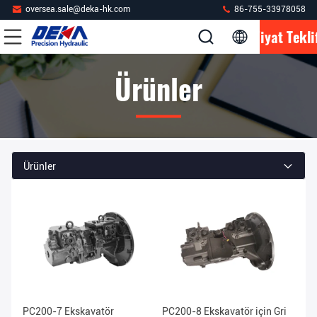
oversea.sale@deka-hk.com
86-755-33978058
Fiyat Tekli
Ürünler
Ürünler
PC200-7 Ekskavatör
PC200-8 Ekskavatör için Gri