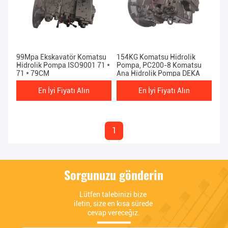
99Mpa Ekskavatör Komatsu
154KG Komatsu Hidrolik
Hidrolik Pompa ISO9001 71 *
Pompa, PC200-8 Komatsu
71 * 79CM
Ana Hidrolik Pompa DEKA
En İyi Fiyatı Alın
En İyi Fiyatı Alın
1
Sorgunuzu gönderin
Lütfen talebinizi bize 
iletin, size en kısa sürede 
cevap vereceğiz.