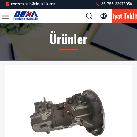
oversea.sale@deka-hk.com
86-755-33978058
Fiyat Tekli
Ürünler