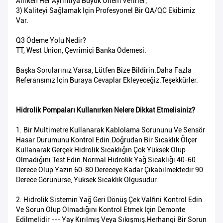
Alırken Her Ayrıntıya Büyük Önem Verirler;
3) Kaliteyi Sağlamak Için Profesyonel Bir QA/QC Ekibimiz
Var.
Q3 Ödeme Yolu Nedir?
TT, West Union, Çevrimiçi Banka Ödemesi.
Başka Sorularınız Varsa, Lütfen Bize Bildirin.Daha Fazla
Referansınız Için Buraya Cevaplar Ekleyeceğiz.Teşekkürler.
Hidrolik Pompaları Kullanırken Nelere Dikkat Etmelisiniz?
1. Bir Multimetre Kullanarak Kablolama Sorununu Ve Sensör
Hasar Durumunu Kontrol Edin.Doğrudan Bir Sıcaklık Ölçer
Kullanarak Gerçek Hidrolik Sıcaklığın Çok Yüksek Olup
Olmadığını Test Edin.Normal Hidrolik Yağ Sıcaklığı 40-60
Derece Olup Yazın 60-80 Dereceye Kadar Çıkabilmektedir.90
Derece Görünürse, Yüksek Sıcaklık Olgusudur.
2. Hidrolik Sistemin Yağ Geri Dönüş Çek Valfini Kontrol Edin
Ve Sorun Olup Olmadığını Kontrol Etmek Için Demonte
Edilmelidir --- Yay Kırılmış Veya Sıkışmış.Herhangi Bir Sorun