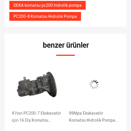
DEKA komatsu pc200 hidrolik pompa
PC200-8 Komatsu Hidrolik Pompa
benzer ürünler
41ton PC200-7 Ekskavatör
99Mpa Ekskavatör
15
için 16 Diş Komatsu
Komatsu Hidrolik Pompa
Po
Hidrolik Pompa
ISO9001 71 * 71 * 79CM
An