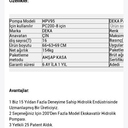
Özellikler:
Pompa Modeli
HPV95
DEKA Parç
İçin kullanılır
PC200-8 için
Ürün sınıf
Marka
DEKA
Renk
Anavatan
ÇİN
Maksimu
Basınç(M
diş sayısı(T)
16
Uygulama
Ürün boyutu
66*63*69 CM
Paketlem
Net ağırlık
154kg
Brüt ağırlı
Paketleme
AHŞAP KASA
metodu
Sertifikas
Garanti süresi
6 AY İLA 1 YIL
Adedi
Avantajlar:
1 Biz 15 Yıldan Fazla Deneyime Sahip Hidrolik Endüstrisinde
Uzmanlaşmış Bir Üreticiyiz.
2 Seçeneğiniz Için 200'den Fazla Model Ekskavatör Hidrolik
Pompası.
3 Yetkili 25 Patent Aldık.