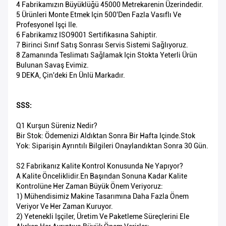
4 Fabrikamızın Büyüklüğü 45000 Metrekarenin Üzerindedir.
5 Ürünleri Monte Etmek Için 500'den Fazla Vasıflı Ve
Profesyonel Işçi Ile.
6 Fabrikamız ISO9001 Sertifikasına Sahiptir.
7 Birinci Sınıf Satış Sonrası Servis Sistemi Sağlıyoruz.
8 Zamanında Teslimatı Sağlamak Için Stokta Yeterli Ürün
Bulunan Savaş Evimiz.
9 DEKA, Çin'deki En Ünlü Markadır.
SSS:
Q1 Kurşun Süreniz Nedir?
Bir Stok: Ödemenizi Aldıktan Sonra Bir Hafta Içinde.Stok
Yok: Siparişin Ayrıntılı Bilgileri Onaylandıktan Sonra 30 Gün.
S2 Fabrikanız Kalite Kontrol Konusunda Ne Yapıyor?
A Kalite Önceliklidir.En Başından Sonuna Kadar Kalite
Kontrolüne Her Zaman Büyük Önem Veriyoruz:
1) Mühendisimiz Makine Tasarımına Daha Fazla Önem
Veriyor Ve Her Zaman Kuruyor.
2) Yetenekli Işçiler, Üretim Ve Paketleme Süreçlerini Ele