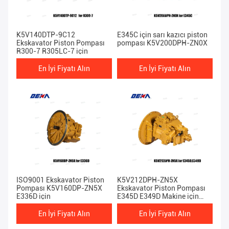
K5V140DTP-9C12
E345C için sarı kazıcı piston
Ekskavator Piston Pompası
pompası K5V200DPH-ZN0X
R300-7 R305LC-7 için
En İyi Fiyatı Alın
En İyi Fiyatı Alın
ISO9001 Ekskavator Piston
K5V212DPH-ZN5X
Pompası K5V160DP-ZN5X
Ekskavator Piston Pompası
E336D için
E345D E349D Makine için
Hidrolik Mian Pompası
En İyi Fiyatı Alın
En İyi Fiyatı Alın