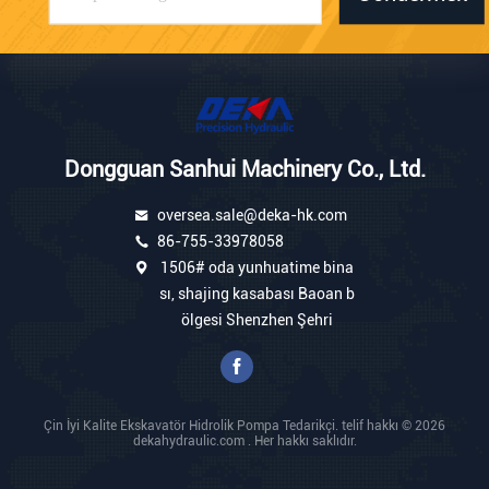
Dongguan Sanhui Machinery Co., Ltd.
oversea.sale@deka-hk.com
86-755-33978058
1506# oda yunhuatime bina
sı, shajing kasabası Baoan b
ölgesi Shenzhen Şehri
Çin İyi Kalite Ekskavatör Hidrolik Pompa Tedarikçi. telif hakkı © 2026
dekahydraulic.com . Her hakkı saklıdır.