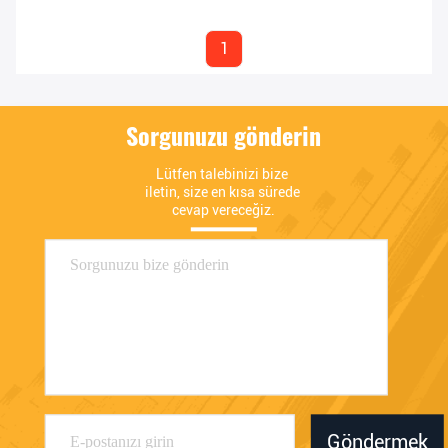
1
Sorgunuzu gönderin
Lütfen talebinizi bize 
iletin, size en kısa sürede 
cevap vereceğiz.
Göndermek