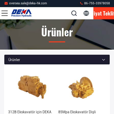
oversea.sale@deka-hk.com
86-755-33978058
Fiyat Tekli
Ürünler
Ürünler
312B Ekskavatör için DEKA
85Mpa Ekskavatör Dişli