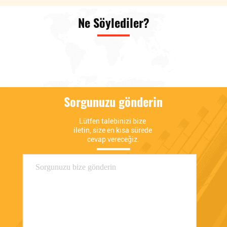
ürünlerini sergiledi. parçalar,
yedek parçaları, Döner
Döner motor, Döner motor
matkap hidrolik pompası,
Ne Söylediler?
yedek parçaları, Regülatör,
Döner matkap hidrolik pompa
Ekskavatör PC valfi,
yedek parçaları, Çimento
Ekskavatör LS valfi ve
pompası kamyonu hidrolik
Ekskavatör diğer valfi.
pompası, Çimento pompası
kamyonu hidrolik pompa
yedeği dahil olmak üzere
piyasadaki en son geliştirilen
Sorgunuzu gönderin
ürünleri ve sıcak satış
ürünlerini sergiledi. parçalar,
Döner motor, Döner motor
Lütfen talebinizi bize 
yedek parçaları, Regülatör,
iletin, size en kısa sürede 
Ekskavatör PC valfi,
cevap vereceğiz.
Ekskavatör LS valfi ve
Ekskavatör diğer valfi.