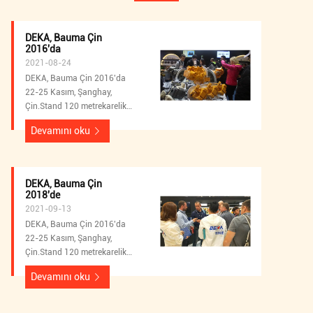
DEKA, Bauma Çin
2016'da
2021-08-24
DEKA, Bauma Çin 2016'da
22-25 Kasım, Şanghay,
Çin.Stand 120 metrekarelik
bir alanı kaplıyor ve
Devamını oku
w3.100'de bulunuyor. DEKA,
Ekskavatör hidrolik pompası,
Ekskavatör hidrolik pompa
yedek parçaları, Döner
DEKA, Bauma Çin
matkap hidrolik pompası,
2018'de
Döner matkap hidrolik pompa
2021-09-13
yedek parçaları, Çimento
DEKA, Bauma Çin 2016'da
pompası kamyonu hidrolik
22-25 Kasım, Şanghay,
pompası, Çimento pompası
Çin.Stand 120 metrekarelik
kamyonu hidrolik pompa
bir alanı kaplıyor ve
yedeği dahil olmak üzere
Devamını oku
w3.100'de bulunuyor. DEKA,
piyasadaki en son geliştirilen
Ekskavatör hidrolik pompası,
ürünleri ve sıcak satış
Ekskavatör hidrolik pompa