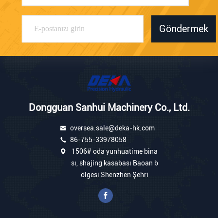
Göndermek
Dongguan Sanhui Machinery Co., Ltd.
oversea.sale@deka-hk.com
86-755-33978058
1506# oda yunhuatime bina
sı, shajing kasabası Baoan b
ölgesi Shenzhen Şehri