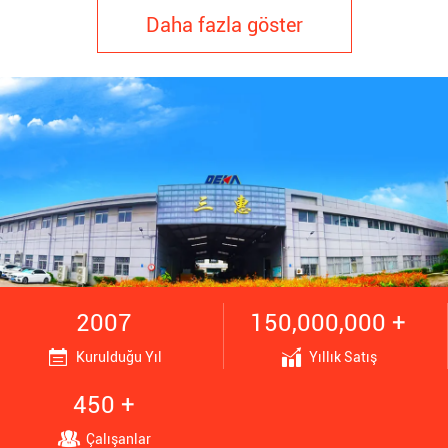
Daha fazla göster
2007
150,000,000 +
Kurulduğu Yıl
Yıllık Satış
450 +
Çalışanlar