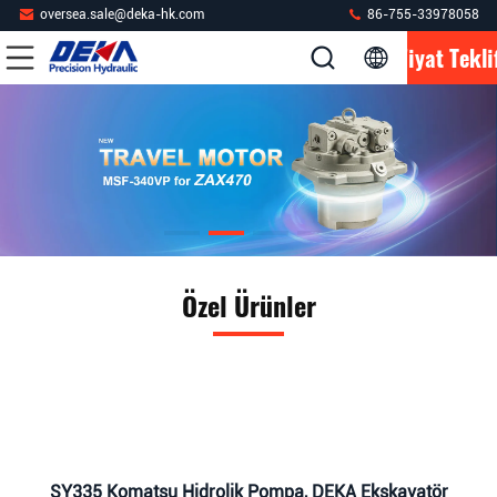
oversea.sale@deka-hk.com
86-755-33978058
Fiyat Tekli
Özel Ürünler
SY335 Komatsu Hidrolik Pompa, DEKA Ekskavatör