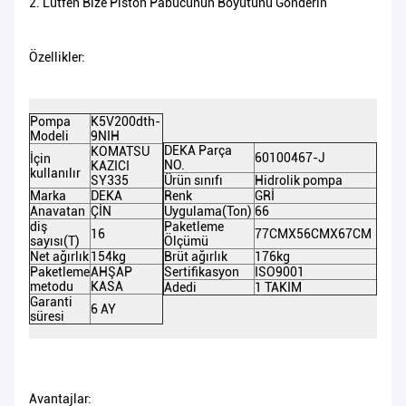
2. Lütfen Bize Piston Pabucunun Boyutunu Gönderin
Özellikler:
Pompa
K5V200dth-
Modeli
9NIH
DEKA Parça
KOMATSU
60100467-J
İçin
NO.
KAZICI
kullanılır
SY335
Ürün sınıfı
Hidrolik pompa
Marka
DEKA
Renk
GRİ
Anavatan
ÇİN
Uygulama(Ton)
66
diş
Paketleme
16
77CMX56CMX67CM
sayısı(T)
Ölçümü
Net ağırlık
154kg
Brüt ağırlık
176kg
Paketleme
AHŞAP
Sertifikasyon
ISO9001
metodu
KASA
Adedi
1 TAKIM
Garanti
6 AY
süresi
Avantajlar: