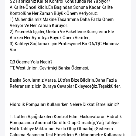
S2 Fabrikanız Kalite Kontrol Konusunda Ne Yapıyor?
A Kalite Önceliklidir.En Başından Sonuna Kadar Kalite
Kontrolüne Her Zaman Büyük Önem Veriyoruz:
1) Mühendisimiz Makine Tasarımına Daha Fazla Önem
Veriyor Ve Her Zaman Kuruyor.
2) Yetenekli Işçiler, Üretim Ve Paketleme Süreçlerini Ele
Alırken Her Ayrıntıya Büyük Önem Verirler;
3) Kaliteyi Sağlamak Için Profesyonel Bir QA/QC Ekibimiz
Var.
Q3 Ödeme Yolu Nedir?
TT, West Union, Çevrimiçi Banka Ödemesi.
Başka Sorularınız Varsa, Lütfen Bize Bildirin.Daha Fazla
Referansınız Için Buraya Cevaplar Ekleyeceğiz.Teşekkürler.
Hidrolik Pompaları Kullanırken Nelere Dikkat Etmelisiniz?
1. Lütfen Aşağıdakileri Kontrol Edin: Ekskavatörün Hidrolik
Pompasında Anormal Gürültü Olup Olmadığı;yağ Tahliye
Hattı Tahliye Miktarının Fazla Olup Olmadığı;sistemin
Çalışma Basıncını Test Etmek Için Bir Manometre Kullanarak