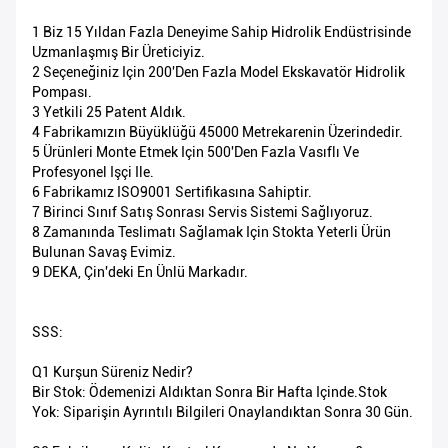
1 Biz 15 Yıldan Fazla Deneyime Sahip Hidrolik Endüstrisinde
Uzmanlaşmış Bir Üreticiyiz.
2 Seçeneğiniz Için 200'den Fazla Model Ekskavatör Hidrolik
Pompası.
3 Yetkili 25 Patent Aldık.
4 Fabrikamızın Büyüklüğü 45000 Metrekarenin Üzerindedir.
5 Ürünleri Monte Etmek Için 500'den Fazla Vasıflı Ve
Profesyonel Işçi Ile.
6 Fabrikamız ISO9001 Sertifikasına Sahiptir.
7 Birinci Sınıf Satış Sonrası Servis Sistemi Sağlıyoruz.
8 Zamanında Teslimatı Sağlamak Için Stokta Yeterli Ürün
Bulunan Savaş Evimiz.
9 DEKA, Çin'deki En Ünlü Markadır.
SSS:
Q1 Kurşun Süreniz Nedir?
Bir Stok: Ödemenizi Aldıktan Sonra Bir Hafta Içinde.Stok
Yok: Siparişin Ayrıntılı Bilgileri Onaylandıktan Sonra 30 Gün.