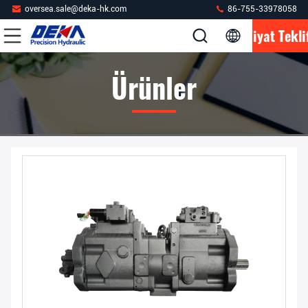
oversea.sale@deka-hk.com
86-755-33978058
Fiyat Tekli
Ürünler