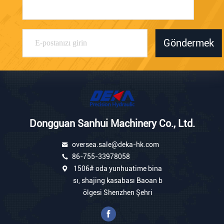
Göndermek
Dongguan Sanhui Machinery Co., Ltd.
oversea.sale@deka-hk.com
86-755-33978058
1506# oda yunhuatime bina
sı, shajing kasabası Baoan b
ölgesi Shenzhen Şehri