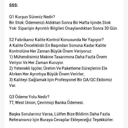
SSS:
Q1 Kurşun Süreniz Nedir?
Bir Stok: Ödemenizi Aldıktan Sonra Bir Hafta Içinde.Stok
Yok: Siparişin Ayrıntılı Bilgileri Onaylandıktan Sonra 30 Gün.
S2 Fabrikanız Kalite Kontrol Konusunda Ne Yapıyor?
A Kalite Önceliklidir.En Başından Sonuna Kadar Kalite
Kontrolüne Her Zaman Büyük Önem Veriyoruz:
1) Mühendisimiz Makine Tasarımına Daha Fazla Önem
Veriyor Ve Her Zaman Kuruyor.
2) Yetenekli Işçiler, Üretim Ve Paketleme Süreçlerini Ele
Alırken Her Ayrıntıya Büyük Önem Verirler;
3) Kaliteyi Sağlamak Için Profesyonel Bir QA/QC Ekibimiz
Var.
Q3 Ödeme Yolu Nedir?
TT, West Union, Çevrimiçi Banka Ödemesi.
Başka Sorularınız Varsa, Lütfen Bize Bildirin.Daha Fazla
Referansınız Için Buraya Cevaplar Ekleyeceğiz.Teşekkürler.