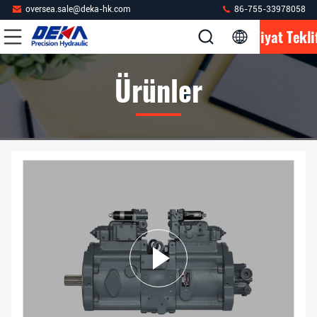
oversea.sale@deka-hk.com
86-755-33978058
Fiyat Tekli
Ürünler