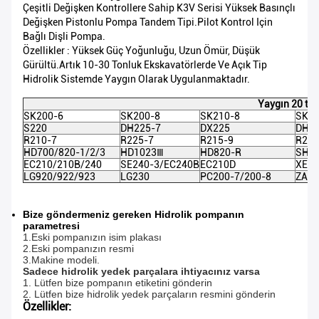
Çeşitli Değişken Kontrollere Sahip K3V Serisi Yüksek Basınçlı
Değişken Pistonlu Pompa Tandem Tipi.Pilot Kontrol Için
Bağlı Dişli Pompa.
Özellikler : Yüksek Güç Yoğunluğu, Uzun Ömür, Düşük
Gürültü.Artık 10-30 Tonluk Ekskavatörlerde Ve Açık Tip
Hidrolik Sistemde Yaygın Olarak Uygulanmaktadır.
Yaygın 20 ton
SK200-6
SK200-8
SK210-8
SK23
S220
DH225-7
DX225
DH22
R210-7
R225-7
R215-9
R215
HD700/820-1/2/3
HD1023Ⅲ
HD820-R
SH20
EC210/210B/240
SE240-3/EC240B
EC210D
XE21
LG920/922/923
LG230
PC200-7/200-8
ZAX
Bize göndermeniz gereken Hidrolik pompanın
parametresi
1.Eski pompanızın isim plakası
2.Eski pompanızın resmi
3.Makine modeli.
Sadece hidrolik yedek parçalara ihtiyacınız varsa
1. Lütfen bize pompanın etiketini gönderin
2. Lütfen bize hidrolik yedek parçaların resmini gönderin
Özellikler: