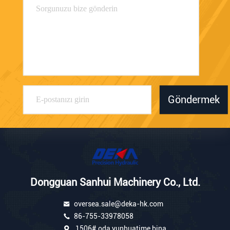
Göndermek
Dongguan Sanhui Machinery Co., Ltd.
oversea.sale@deka-hk.com
86-755-33978058
1506# oda yunhuatime bina