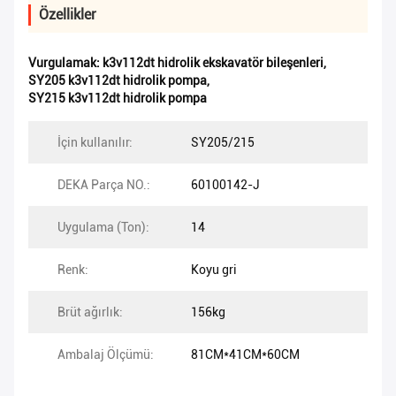
Özellikler
Vurgulamak:
k3v112dt hidrolik ekskavatör bileşenleri
,
SY205 k3v112dt hidrolik pompa
,
SY215 k3v112dt hidrolik pompa
İçin kullanılır:
SY205/215
DEKA Parça NO.:
60100142-J
Uygulama (Ton):
14
Renk:
Koyu gri
Brüt ağırlık:
156kg
Ambalaj Ölçümü:
81CM*41CM*60CM