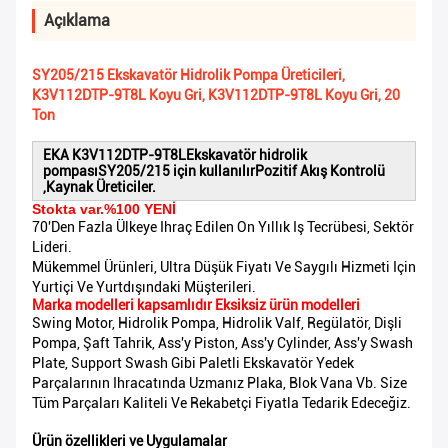
Açıklama
SY205/215 Ekskavatör Hidrolik Pompa Üreticileri,
K3V112DTP-9T8L Koyu Gri, K3V112DTP-9T8L Koyu Gri, 20
Ton
EKA K3V112DTP-9T8L
Ekskavatör hidrolik
pompası
SY205/215 için kullanılır
Pozitif Akış Kontrolü
,Kaynak Üreticiler.
Stokta var.%100 YENİ
70'den Fazla Ülkeye Ihraç Edilen On Yıllık Iş Tecrübesi, Sektör
Lideri.
Mükemmel Ürünleri, Ultra Düşük Fiyatı Ve Saygılı Hizmeti Için
Yurtiçi Ve Yurtdışındaki Müşterileri.
Marka modelleri kapsamlıdır Eksiksiz ürün modelleri
Swing Motor, Hidrolik Pompa, Hidrolik Valf, Regülatör, Dişli
Pompa, Şaft Tahrik, Ass'y Piston, Ass'y Cylinder, Ass'y Swash
Plate, Support Swash Gibi Paletli Ekskavatör Yedek
Parçalarının Ihracatında Uzmanız Plaka, Blok Vana Vb. Size
Tüm Parçaları Kaliteli Ve Rekabetçi Fiyatla Tedarik Edeceğiz.
Ürün özellikleri ve Uygulamalar