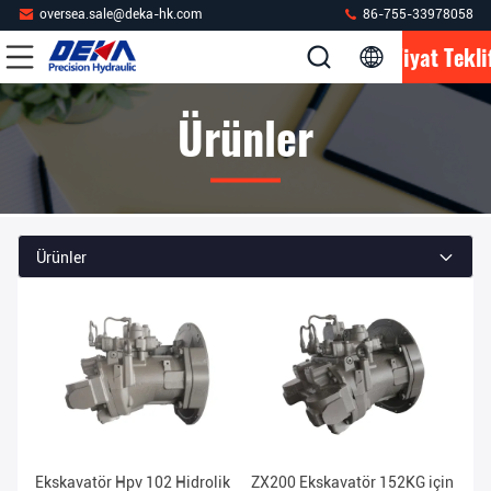
oversea.sale@deka-hk.com
86-755-33978058
Fiyat Tekli
Ürünler
Ürünler
Ekskavatör Hpv 102 Hidrolik
ZX200 Ekskavatör 152KG için