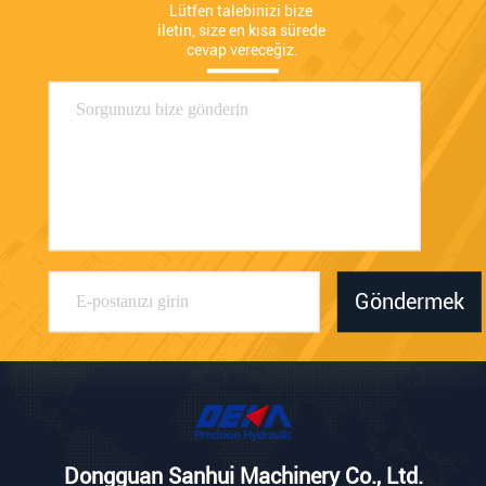
Lütfen talebinizi bize 
iletin, size en kısa sürede 
cevap vereceğiz.
Göndermek
Dongguan Sanhui Machinery Co., Ltd.