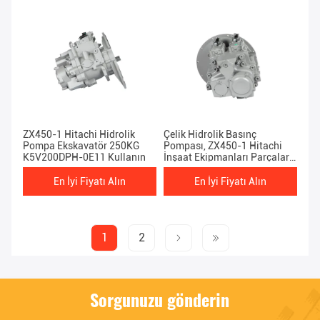
ZX450-1 Hitachi Hidrolik
Çelik Hidrolik Basınç
Pompa Ekskavatör 250KG
Pompası, ZX450-1 Hitachi
K5V200DPH-0E11 Kullanın
İnşaat Ekipmanları Parçaları
71.1 * 45 * 37CM
En İyi Fiyatı Alın
En İyi Fiyatı Alın
1
2
Sorgunuzu gönderin