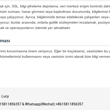
mak için, SSL, bilgi şifreleme depolama, veri merkezi erişim kontrolü dahi
inizin sızması, hasar görmesi veya kaybolması durumunda, bilgilerinizi
aya çalışıyoruz. Ayrıca, bilgilerinizle temas edebilecek çalışanları veya 
tiyoruz; bunlar arasında, onlarla gizlilik sözleşmeleri imzalamak, pozisyo
mak ve operasyonlarını izlemek yer almaktadır.
nması
lerinin korunmasına önem veriyoruz. Eğer bir küçükseniz, vasinizden bu giz
hizmetlerimizi kullanmasını veya vasinizin iznini alarak bize bilgi vermes
. Lucy
15811856357 & Whatsapp(Wechat):+8615811856357