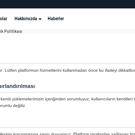
olar
Hakkımızda
Haberler
k Politikası
tır: Lütfen platformun hizmetlerini kullanmadan önce bu ifadeyi dikkatli
ırlandırılması
kendi yüklemelerimizin içeriğinden sorumluyuz; kullanıcıların kendileri 
rumlu değiliz.
ilgilerinin korunmasına saygı duyuyoruz. Platform tarafından sağlanan hiz