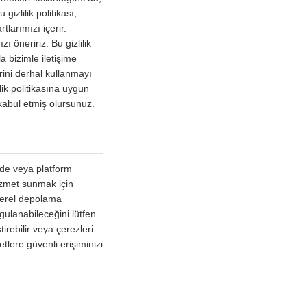
gizlilik politikası,
tlarımızı içerir.
 öneririz. Bu gizlilik
a bizimle iletişime
erini derhal kullanmayı
lik politikasına uygun
kabul etmiş olursunuz.
izde veya platform
hizmet sunmak için
 yerel depolama
ygulanabileceğini lütfen
irebilir veya çerezleri
tlere güvenli erişiminizi