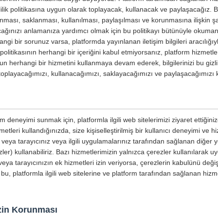
izlilik politikasına uygun olarak toplayacak, kullanacak ve paylaşacağız. Bu 
planması, saklanması, kullanılması, paylaşılması ve korunmasına ilişkin şar
yacağınızı anlamanıza yardımcı olmak için bu politikayı bütünüyle okumanızı
ngi bir sorunuz varsa, platformda yayınlanan iletişim bilgileri aracılığıyl
ik politikasının herhangi bir içeriğini kabul etmiyorsanız, platform hizmetl
un herhangi bir hizmetini kullanmaya devam ederek, bilgilerinizi bu gizli
e toplayacağımızı, kullanacağımızı, saklayacağımızı ve paylaşacağımızı 
m deneyimi sunmak için, platformla ilgili web sitelerimizi ziyaret ettiğin
etleri kullandığınızda, size kişiselleştirilmiş bir kullanıcı deneyimi ve 
ri veya tarayıcınız veya ilgili uygulamalarınız tarafından sağlanan diğer
ler) kullanabiliriz. Bazı hizmetlerimizin yalnızca çerezler kullanılarak u
eya tarayıcınızın ek hizmetleri izin veriyorsa, çerezlerin kabulünü değişt
 bu, platformla ilgili web sitelerine ve platform tarafından sağlanan hizme
nizin Korunması