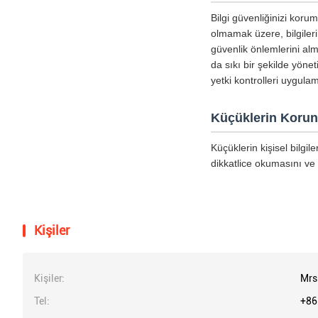
Bilgi güvenliğinizi koru
olmamak üzere, bilgiler
güvenlik önlemlerini alm
da sıkı bir şekilde yöne
yetki kontrolleri uygula
Küçüklerin Koru
Küçüklerin kişisel bilgi
dikkatlice okumasını ve 
Kişiler
Kişiler:
Mrs
Tel:
+86