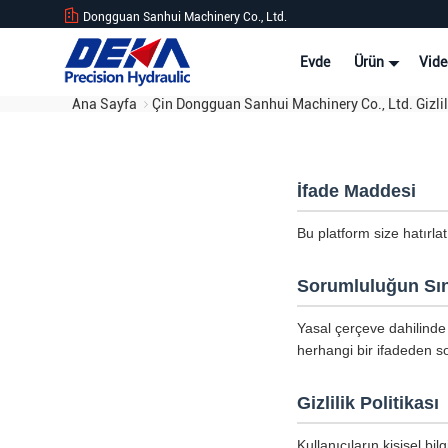
Dongguan Sanhui Machinery Co., Ltd.
Evde
Ürün
Vide
Ana Sayfa
Çin Dongguan Sanhui Machinery Co., Ltd. Gizlili
İfade Maddesi
Bu platform size hatırla
Sorumluluğun Sın
Yasal çerçeve dahilinde 
herhangi bir ifadeden so
Gizlilik Politikası
Kullanıcıların kişisel b