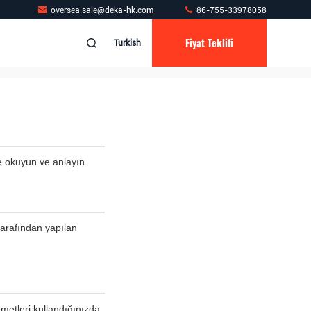
oversea.sale@deka-hk.com
86-755-33978058
Fiyat Teklifi
Turkish
ce okuyun ve anlayın.
tarafından yapılan
metleri kullandığınızda,