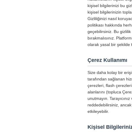
kişisel bilgilerinizi bu g
kişisel bilgilerinizin to
Gizliliğinizi nasıl koru
politikası hakkında herha
geçebilirsiniz. Bu gizlil
bırakmalısınız. Platform
olarak yasal bir şekild
Çerez Kullanımı
Size daha kolay bir erişi
tarafından sağlanan hizm
çerezleri, flash çerezle
alanlarını (topluca Çerez
unutmayın. Tarayıcınız v
reddedebilirsiniz, ancak
etkileyebilir.
Kişisel Bilgileri