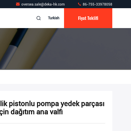
oversea.sale@deka-hk.com
86-755-33978058
Fiyat Teklifi
Turkish
lik pistonlu pompa yedek parçası
in dağıtım ana valfi