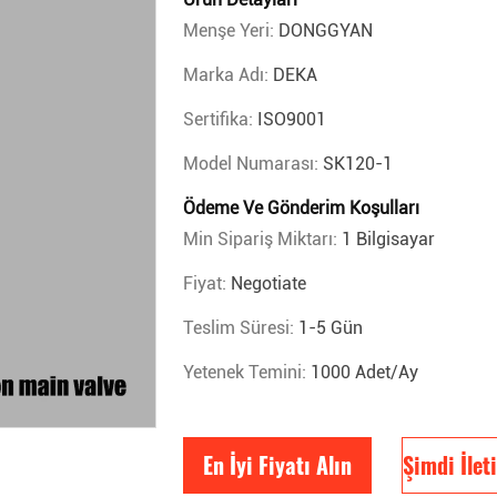
Menşe Yeri:
DONGGYAN
Marka Adı:
DEKA
Sertifika:
ISO9001
Model Numarası:
SK120-1
Ödeme Ve Gönderim Koşulları
Min Sipariş Miktarı:
1 Bilgisayar
Fiyat:
Negotiate
Teslim Süresi:
1-5 Gün
Yetenek Temini:
1000 Adet/ay
En İyi Fiyatı Alın
Şimdi İlet