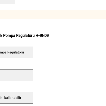
ik Pompa Regülatörü H-9N09
ompa Regülatörü
i kullanabilir