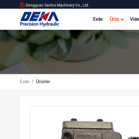
Dongguan Sanhui Machinery Co., Ltd.
Evde
Ürün
Vide
Evde
/
Ürünler