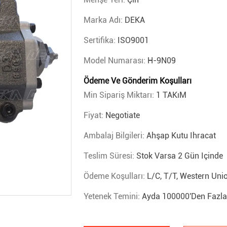
Marka Adı:
DEKA
Sertifika:
ISO9001
Model Numarası:
H-9N09
Ödeme Ve Gönderim Koşulları
Min Sipariş Miktarı:
1 TAKıM
Fiyat:
Negotiate
Ambalaj Bilgileri:
Ahşap Kutu Ihracat
Teslim Süresi:
Stok Varsa 2 Gün Içinde
Ödeme Koşulları:
L/C, T/T, Western Uni
Yetenek Temini:
Ayda 100000'den Fazla