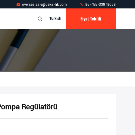
oversea.sale@deka-hk.com
86-755-33978058
Fiyat Teklifi
Turkish
Pompa Regülatörü