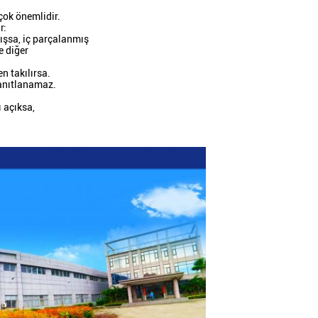
çok önemlidir.
r:
ışsa, iç parçalanmış
e diğer
n takılırsa.
anıtlanamaz.
 açıksa,