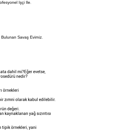
fesyonel Işçi Ile.
n Bulunan Savaş Evimiz.
nata dahil mi?Eğer evetse,
prosedürü nedir?
ı örnekleri
ir zımni olarak kabul edilebilir.
ürün değeri.
an kaynaklanan yağ sızıntısı
tipik örnekleri, yani