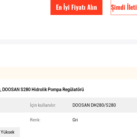
En İyi Fiyatı Alın
Şimdi İlet
ü
,
DOOSAN S280 Hidrolik Pompa Regülatörü
İçin kullanılır:
DOOSAN DH280/S280
Renk:
Gri
, Yüksek