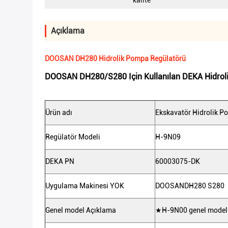
kalite
Açıklama
DOOSAN DH280 Hidrolik Pompa Regülatörü
DOOSAN DH280/S280 Için Kullanılan DEKA Hidrol
Ürün adı
Ekskavatör Hidrolik P
Regülatör Modeli
H-9N09
DEKA PN
60003075-DK
Uygulama Makinesi YOK
DOOSAN
DH280 S280
Genel model Açıklama
★H-9N00 genel modelin