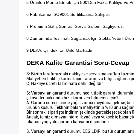
5 Ürünleri Monte Etmek Için 500'den Fazla Kalifiye Ve Pro
6 Fabrikamız ISO9001 Sertifikasına Sahiptir.
7 Premium Satış Sonrası Servis Sistemi Sağlıyoruz.
8 Zamanında Teslimatı Sağlamak Için Stokta Yeterli Ürü
9 DEKA, Çin'deki En Ünlü Markadır.
DEKA Kalite Garantisi Soru-Cevap
S: Bizim tarafımızdaki nakliye ve servis masrafları tazmi
Maliyetleri haklı çıkarmak için tarafımıza bilgi sağlama 
C: Nakliye ücreti tazminata dahil değildir.
S: Varsayılan garanti durumu nedir, tipik garanti durumlar
şikayetler hakkında hızlı karar verebilmemiz için?
A: Garanti süresi içinde yağ sızıntısı meydana gelirse, bu b
ürünün kusuru.Teklinin bakım maliyetinin %10'unu sağlar
Bir sonraki siparişte indirim şeklinde gerçekleşecek olan 
Ancak, temiz olmayan hidrolik yağ veya yüksek iç basınçt
tıkanan yağ yolu garanti kapsamı dışındadır.
S: Varsayılan garanti durumu DEĞİLDİR, bu tür durumların 