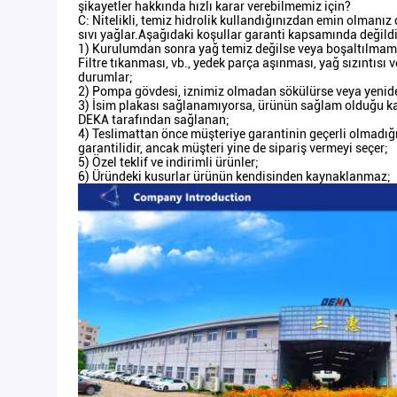
şikayetler hakkında hızlı karar verebilmemiz için?
C: Nitelikli, temiz hidrolik kullandığınızdan emin olmanız 
sıvı yağlar.Aşağıdaki koşullar garanti kapsamında değildi
1) Kurulumdan sonra yağ temiz değilse veya boşaltılmam
Filtre tıkanması, vb., yedek parça aşınması, yağ sızıntısı v
durumlar;
2) Pompa gövdesi, iznimiz olmadan sökülürse veya yenide
3) İsim plakası sağlanamıyorsa, ürünün sağlam olduğu k
DEKA tarafından sağlanan;
4) Teslimattan önce müşteriye garantinin geçerli olmadığı
garantilidir, ancak müşteri yine de sipariş vermeyi seçer;
5) Özel teklif ve indirimli ürünler;
6) Üründeki kusurlar ürünün kendisinden kaynaklanmaz;