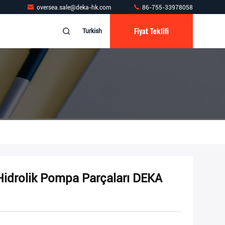
oversea.sale@deka-hk.com
86-755-33978058
Fiyat Teklifi
Turkish
Hidrolik Pompa Parçaları DEKA