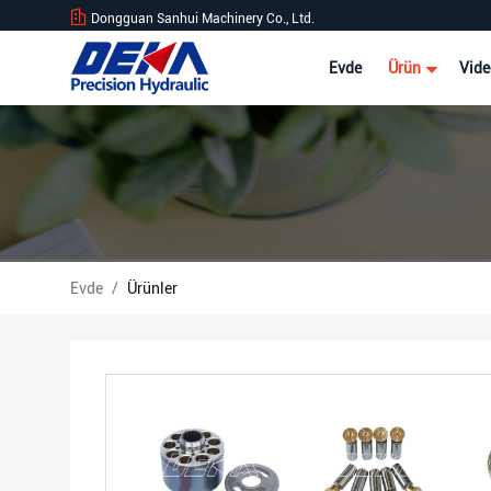
Dongguan Sanhui Machinery Co., Ltd.
Evde
Ürün
Vide
Evde
/
Ürünler