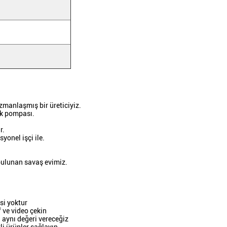
zmanlaşmış bir üreticiyiz.
ik pompası.
r.
yonel işçi ile.
bulunan savaş evimiz.
si yoktur
f ve video çekin
 aynı değeri vereceğiz