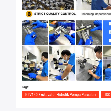
Tags:
K5V140 Ekskavatör Hidrolik Pompa Parçaları
ISO