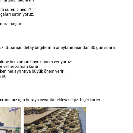
kli ürünler sağlayın
ti süreniz nedir?
rçaları satmıyoruz.
onra başlar.
yok: Siparişin detay bilgilerinin onaylanmasından 30 gün sonra.
rolüne her zaman büyük önem veriyoruz:
r ve her zaman kurar.
ırken her ayrıntıya büyük önem verir;
var.
feransınız için buraya cevaplar ekleyeceğiz.Teşekkürler.