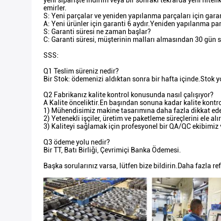
yeni siparişte indirim veya bir sonraki tekrarda yeni niteli
emirler.
S: Yeni parçalar ve yeniden yapılanma parçaları için garan
A: Yeni ürünler için garanti 6 aydır.Yeniden yapılanma pa
S: Garanti süresi ne zaman başlar?
C: Garanti süresi, müşterinin malları almasından 30 gün s
SSS:
Q1 Teslim süreniz nedir?
Bir Stok: ödemenizi aldıktan sonra bir hafta içinde.Stok 
Q2 Fabrikanız kalite kontrol konusunda nasıl çalışıyor?
A Kalite önceliktir.En başından sonuna kadar kalite kont
1) Mühendisimiz makine tasarımına daha fazla dikkat ede
2) Yetenekli işçiler, üretim ve paketleme süreçlerini ele al
3) Kaliteyi sağlamak için profesyonel bir QA/QC ekibimiz 
Q3 ödeme yolu nedir?
Bir TT, Batı Birliği, Çevrimiçi Banka Ödemesi.
Başka sorularınız varsa, lütfen bize bildirin.Daha fazla re