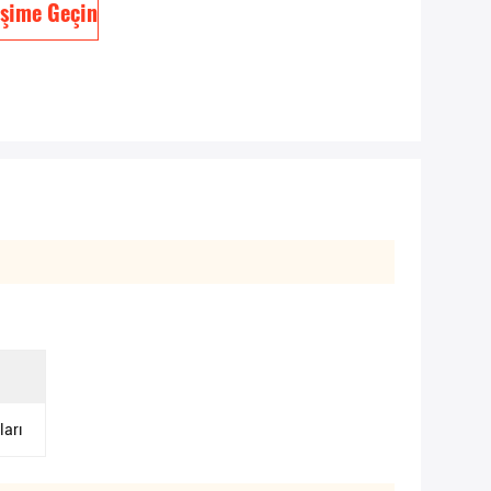
işime Geçin
ları