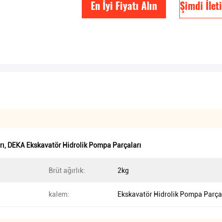
En İyi Fiyatı Alın
Şimdi İlet
rı
,
DEKA Ekskavatör Hidrolik Pompa Parçaları
Brüt ağırlık:
2kg
kalem:
Ekskavatör Hidrolik Pompa Parça