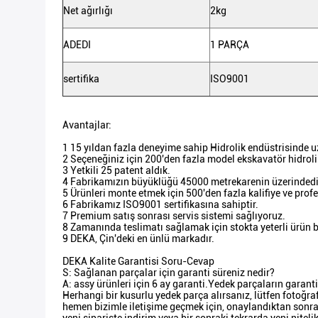
Net ağırlığı
2kg
ADEDI
1 PARÇA
sertifika
ISO9001
Avantajlar:
1 15 yıldan fazla deneyime sahip Hidrolik endüstrisinde u
2 Seçeneğiniz için 200'den fazla model ekskavatör hidrol
3 Yetkili 25 patent aldık.
4 Fabrikamızın büyüklüğü 45000 metrekarenin üzerindedi
5 Ürünleri monte etmek için 500'den fazla kalifiye ve profes
6 Fabrikamız ISO9001 sertifikasına sahiptir.
7 Premium satış sonrası servis sistemi sağlıyoruz.
8 Zamanında teslimatı sağlamak için stokta yeterli ürün 
9 DEKA, Çin'deki en ünlü markadır.
DEKA Kalite Garantisi Soru-Cevap
S: Sağlanan parçalar için garanti süreniz nedir?
A: assy ürünleri için 6 ay garanti.Yedek parçaların garanti
Herhangi bir kusurlu yedek parça alırsanız, lütfen fotoğra
hemen bizimle iletişime geçmek için, onaylandıktan sonra