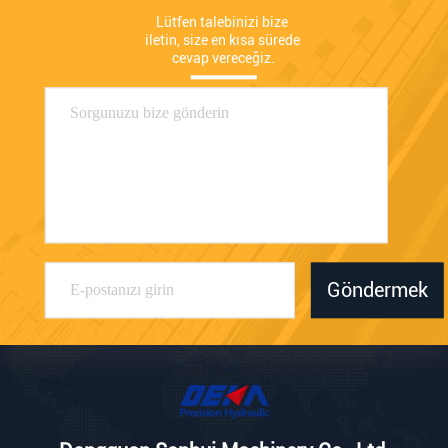
Lütfen talebinizi bize 
iletin, size en kısa sürede 
cevap vereceğiz.
Göndermek