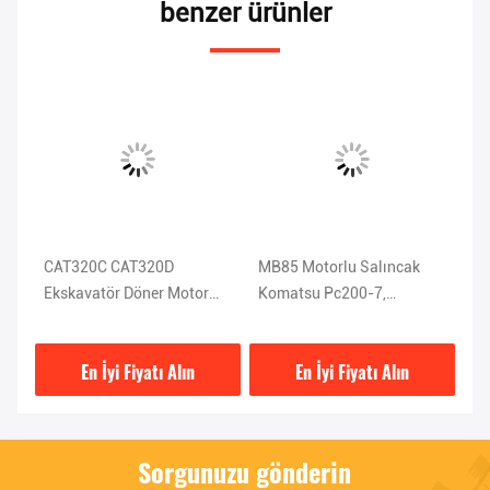
benzer ürünler
zı
CAT320C CAT320D
MB85 Motorlu Salıncak
Si
er
Ekskavatör Döner Motor
Komatsu Pc200-7,
Ek
M5X130CHB-11A-03D
Ekskavatör Mini Döner
M
Motor
D
En İyi Fiyatı Alın
En İyi Fiyatı Alın
Sorgunuzu gönderin