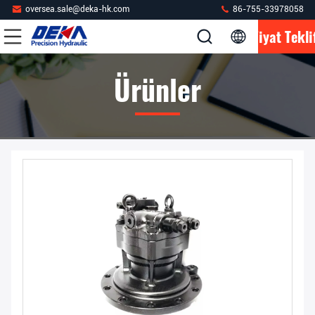
oversea.sale@deka-hk.com
86-755-33978058
Fiyat Tekli
Ürünler