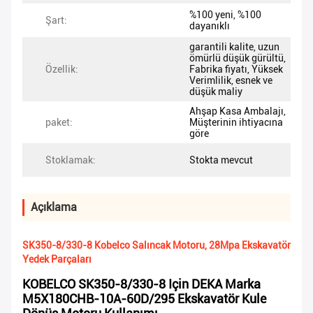
%100 yeni, %100
Şart:
dayanıklı
garantili kalite, uzun
ömürlü düşük gürültü,
Özellik:
Fabrika fiyatı, Yüksek
Verimlilik, esnek ve
düşük maliy
Ahşap Kasa Ambalajı,
paket:
Müşterinin ihtiyacına
göre
Stoklamak:
Stokta mevcut
Açıklama
SK350-8/330-8 Kobelco Salıncak Motoru, 28Mpa Ekskavatör
Yedek Parçaları
KOBELCO SK350-8/330-8 Için DEKA Marka
M5X180CHB-10A-60D/295 Ekskavatör Kule