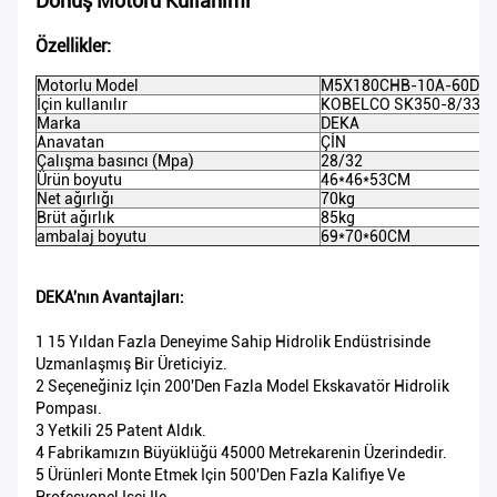
Dönüş Motoru Kullanımı
Özellikler:
Motorlu Model
M5X180CHB-10A-60D/2
İçin kullanılır
KOBELCO SK350-8/330-
Marka
DEKA
Anavatan
ÇİN
Çalışma basıncı (Mpa)
28/32
Ürün boyutu
46*46*53CM
Net ağırlığı
70kg
Brüt ağırlık
85kg
ambalaj boyutu
69*70*60CM
DEKA'nın Avantajları:
1 15 Yıldan Fazla Deneyime Sahip Hidrolik Endüstrisinde
Uzmanlaşmış Bir Üreticiyiz.
2 Seçeneğiniz Için 200'den Fazla Model Ekskavatör Hidrolik
Pompası.
3 Yetkili 25 Patent Aldık.
4 Fabrikamızın Büyüklüğü 45000 Metrekarenin Üzerindedir.
5 Ürünleri Monte Etmek Için 500'den Fazla Kalifiye Ve