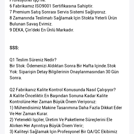
Profesyonel Işçi Ile.
6 Fabrikamız ISO9001 Sertifikasına Sahiptir.
7 Premium Satış Sonrası Servis Sistemi Sağlıyoruz.
8 Zamanında Teslimatı Sağlamak Için Stokta Yeterli Ürün
Bulunan Savaş Evimiz.
9 DEKA, Çin'deki En Ünlü Markadır.
SSS:
Q1 Teslim Süreniz Nedir?
Bir Stok: Ödemenizi Aldıktan Sonra Bir Hafta Içinde.Stok
Yok: Siparişin Detay Bilgilerinin Onaylanmasından 30 Gün
Sonra.
Q2 Fabrikanız Kalite Kontrol Konusunda Nasıl Çalışıyor?
A Kalite Önceliktir.En Başından Sonuna Kadar Kalite
Kontrolüne Her Zaman Büyük Önem Veriyoruz:
1) Mühendisimiz Makine Tasarımına Daha Fazla Dikkat Eder
Ve Her Zaman Kurar.
2) Yetenekli Işçiler, Üretim Ve Paketleme Süreçlerini Ele
Alırken Her Ayrıntıya Büyük Önem Verir;
3) Kaliteyi Sağlamak Için Profesyonel Bir QA/QC Ekibimiz