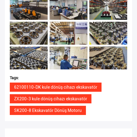
Tags:
62100110-DK kule dönüş cihazı ekskavatör
ZX200-3 kule dönüş cihazı ekskavatör
SK200-8 Ekskavatör Dönüş Motoru