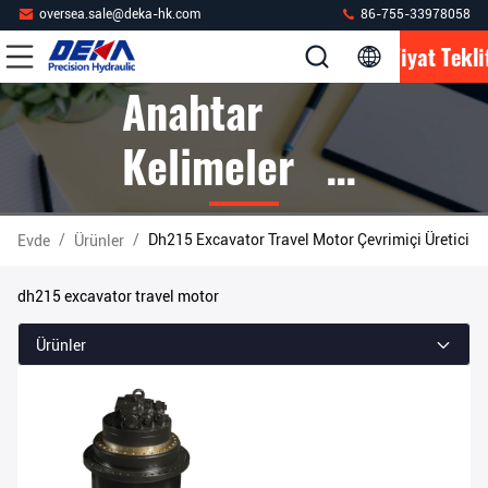
oversea.sale@deka-hk.com
86-755-33978058
Fiyat Tekli
Anahtar
Kelimeler [
Dh215
/
/
Dh215 Excavator Travel Motor Çevrimiçi Üretici
Evde
Ürünler
Excavator
dh215 excavator travel motor
Travel Motor
Ürünler
] Kibrit 1
Ürünler