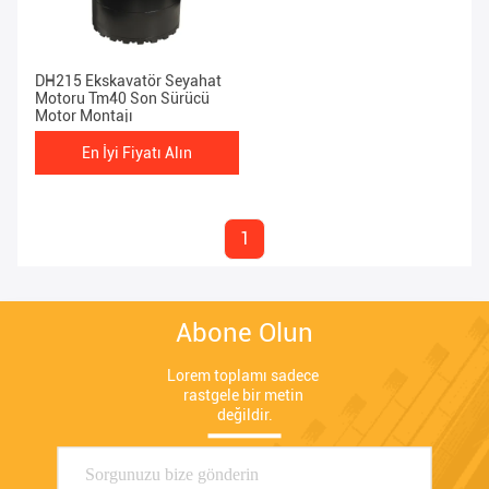
DH215 Ekskavatör Seyahat
Motoru Tm40 Son Sürücü
Motor Montajı
En İyi Fiyatı Alın
1
Abone Olun
Lorem toplamı sadece 
rastgele bir metin 
değildir.