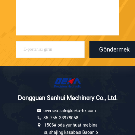
Göndermek
Dongguan Sanhui Machinery Co., Ltd.
oversea.sale@deka-hk.com
86-755-33978058
1506# oda yunhuatime bina
sı, shajing kasabası Baoan b