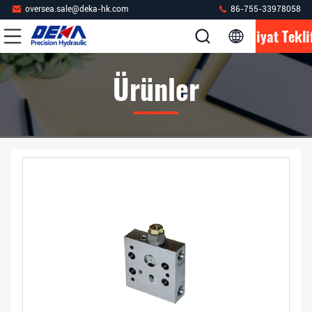
oversea.sale@deka-hk.com
86-755-33978058
Fiyat Tekli
Ürünler