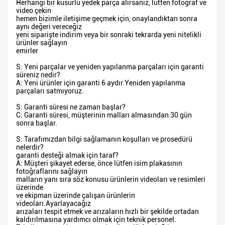
Herhangi bir kusurlu yedek parça alırsanız, lütfen fotoğraf ve
video çekin
hemen bizimle iletişime geçmek için, onaylandıktan sonra
aynı değeri vereceğiz
yeni siparişte indirim veya bir sonraki tekrarda yeni nitelikli
ürünler sağlayın
emirler
S: Yeni parçalar ve yeniden yapılanma parçaları için garanti
süreniz nedir?
A: Yeni ürünler için garanti 6 aydır.Yeniden yapılanma
parçaları satmıyoruz.
S: Garanti süresi ne zaman başlar?
C: Garanti süresi, müşterinin malları almasından 30 gün
sonra başlar.
S: Tarafımızdan bilgi sağlamanın koşulları ve prosedürü
nelerdir?
garanti desteği almak için taraf?
A: Müşteri şikayet ederse, önce lütfen isim plakasının
fotoğraflarını sağlayın
malların yanı sıra söz konusu ürünlerin videoları ve resimleri
üzerinde
ve ekipman üzerinde çalışan ürünlerin
videoları.Ayarlayacağız
arızaları tespit etmek ve arızaların hızlı bir şekilde ortadan
kaldırılmasına yardımcı olmak için teknik personel.