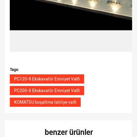
Tags:
PC120-6 Ekskavatör Emniyet Valfi
PC200-6 Ekskavatör Emniyet Valfi
KOMATSU boşaltma tahliye valfi
benzer ürünler