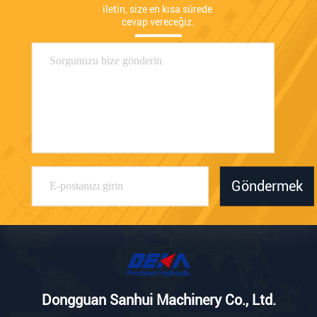
iletin, size en kısa sürede 
cevap vereceğiz.
Göndermek
Dongguan Sanhui Machinery Co., Ltd.