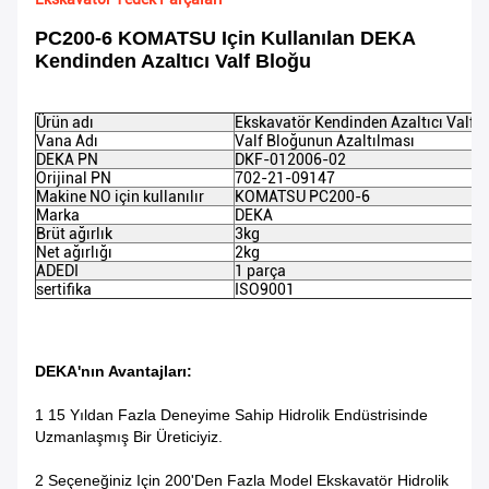
PC200-6 KOMATSU Için Kullanılan DEKA
Kendinden Azaltıcı Valf Bloğu
Ürün adı
Ekskavatör Kendinden Azaltıcı Valf 
Vana Adı
Valf Bloğunun Azaltılması
DEKA PN
DKF-012006-02
Orijinal PN
702-21-09147
Makine NO için kullanılır
KOMATSU PC200-6
Marka
DEKA
Brüt ağırlık
3kg
Net ağırlığı
2kg
ADEDI
1 parça
sertifika
ISO9001
DEKA'nın Avantajları:
1 15 Yıldan Fazla Deneyime Sahip Hidrolik Endüstrisinde
Uzmanlaşmış Bir Üreticiyiz.
2 Seçeneğiniz Için 200'den Fazla Model Ekskavatör Hidrolik