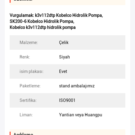
Vurgulamak:
k3v112dtp Kobelco Hidrolik Pompa
,
SK200-6 Kobelco Hidrolik Pompa
,
Kobelco k3v112dtp hidrolik pompa
Malzeme:
Çelik
Renk:
Siyah
isim plakası:
Evet
Paketleme:
stand ambalajımız
Sertifika:
ISO9001
Liman:
Yantian veya Huangpu