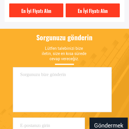
Parçaları
9T1L
En İyi Fiyatı Alın
En İyi Fiyatı Alın
Sorgunuzu gönderin
Lütfen talebinizi bize 
iletin, size en kısa sürede 
cevap vereceğiz.
Göndermek