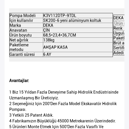
Pompa Modeli
K3V112DTP-9TDL
DEKA Pa
İçin kullanılır
SK200-6 yeni alüminyum koltuk
Ürün sın
Marka
DEKA
Renk
Anavatan
ÇİN
Uygulam
Ürün boyutu
68,5*23,4*36,7CM
Paketle
Net ağırlık
138kg
Brüt ağır
Paketleme
AHŞAP KASA
Sertifik
metodu
Adedi
Garanti süresi
6 AY
Avantajlar:
1 Biz 15 Yıldan Fazla Deneyime Sahip Hidrolik Endüstrisinde
Uzmanlaşmış Bir Üreticiyiz.
2 Seçeneğiniz Için 200'den Fazla Model Ekskavatör Hidrolik
Pompası.
3 Yetkili 25 Patent Aldık.
4 Fabrikamızın Büyüklüğü 45000 Metrekarenin Üzerindedir.
5 Ürünleri Monte Etmek Için 500'den Fazla Vasıflı Ve