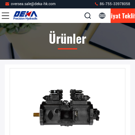
oversea.sale@deka-hk.com
86-755-33978058
Fiyat Tekli
Ürünler