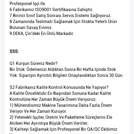
Profesyonel Işçi Ile.
6 Fabrikamız ISO9001 Sertifikasına Sahiptir.
7 Birinci Sınıf Satış Sonrası Servis Sistemi Sağlıyoruz.
8 Zamanında Teslimatı Sağlamak Için Stokta Yeterli Ürün
Bulunan Savaş Evimiz.
9 DEKA, Çin'deki En Ünlü Markadır.
SSS:
Q1 Kurşun Süreniz Nedir?
Bir Stok: Ödemenizi Aldıktan Sonra Bir Hafta Içinde.Stok
Yok: Siparişin Ayrıntılı Bilgileri Onaylandıktan Sonra 30 Gün.
S2 Fabrikanız Kalite Kontrol Konusunda Ne Yapıyor?
A Kalite Önceliklidir.En Başından Sonuna Kadar Kalite
Kontrolüne Her Zaman Büyük Önem Veriyoruz:
1) Mühendisimiz Makine Tasarımına Daha Fazla Önem
Veriyor Ve Her Zaman Kuruyor.
2) Yetenekli Işçiler, Üretim Ve Paketleme Süreçlerini Ele
Alırken Her Ayrıntıya Büyük Önem Verirler;
3) Kaliteyi Sağlamak Için Profesyonel Bir QA/QC Ekibimiz