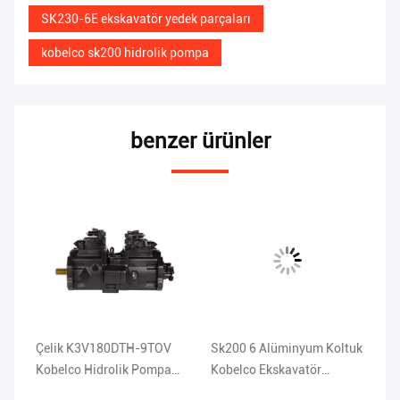
SK230-6E ekskavatör yedek parçaları
kobelco sk200 hidrolik pompa
benzer ürünler
Çelik K3V180DTH-9TOV
Sk200 6 Alüminyum Koltuk
DE
Kobelco Hidrolik Pompa
Kobelco Ekskavatör
Hi
SK450-6 Ekskavatör Yedek
Hidrolik Pompa K3V112DT-
Ek