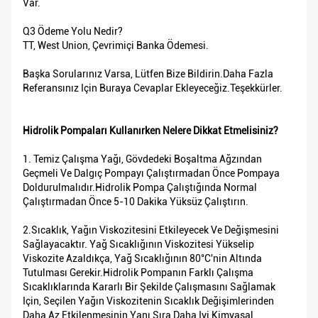
Var.
Q3 Ödeme Yolu Nedir?
TT, West Union, Çevrimiçi Banka Ödemesi.
Başka Sorularınız Varsa, Lütfen Bize Bildirin.Daha Fazla
Referansınız Için Buraya Cevaplar Ekleyeceğiz.Teşekkürler.
Hidrolik Pompaları Kullanırken Nelere Dikkat Etmelisiniz?
1. Temiz Çalışma Yağı, Gövdedeki Boşaltma Ağzından
Geçmeli Ve Dalgıç Pompayı Çalıştırmadan Önce Pompaya
Doldurulmalıdır.Hidrolik Pompa Çalıştığında Normal
Çalıştırmadan Önce 5-10 Dakika Yüksüz Çalıştırın.
2.Sıcaklık, Yağın Viskozitesini Etkileyecek Ve Değişmesini
Sağlayacaktır. Yağ Sıcaklığının Viskozitesi Yükselip
Viskozite Azaldıkça, Yağ Sıcaklığının 80°C'nin Altında
Tutulması Gerekir.Hidrolik Pompanın Farklı Çalışma
Sıcaklıklarında Kararlı Bir Şekilde Çalışmasını Sağlamak
Için, Seçilen Yağın Viskozitenin Sıcaklık Değişimlerinden
Daha Az Etkilenmesinin Yanı Sıra Daha Iyi Kimyasal