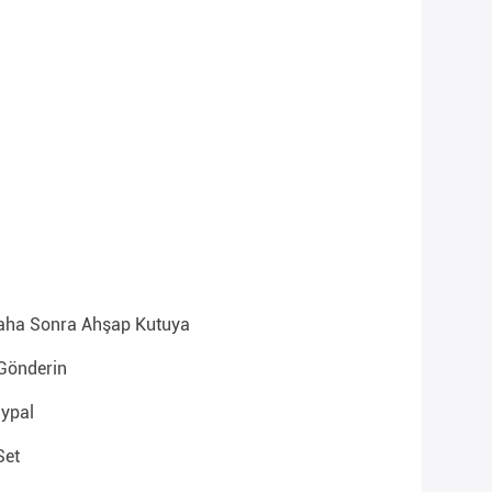
Daha Sonra Ahşap Kutuya
 Gönderin
aypal
Set