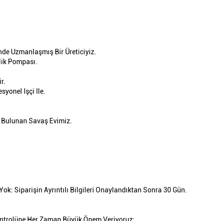
nde Uzmanlaşmış Bir Üreticiyiz.
lik Pompası.
r.
syonel Işçi Ile.
n Bulunan Savaş Evimiz.
Yok: Siparişin Ayrıntılı Bilgileri Onaylandıktan Sonra 30 Gün.
Kontrolüne Her Zaman Büyük Önem Veriyoruz: