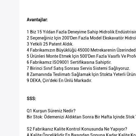
Avantajlar:
1 Biz 15 Yıldan Fazla Deneyime Sahip Hidrolik Endüstrisi
2 Seçeneğiniz Için 200'den Fazla Model Ekskavatör Hidro
3 Yetkili 25 Patent Aldık.
4 Fabrikamızın Büyüklüğü 45000 Metrekarenin Üzerindedi
5 Ürünleri Monte Etmek Için 500'den Fazla Vasıflı Ve Profe
6 Fabrikamız ISO9001 Sertifikasına Sahiptir.
7 Birinci Sınıf Satış Sonrası Servis Sistemi Sağlıyoruz.
8 Zamanında Teslimatı Sağlamak Için Stokta Yeterli Ürü
9 DEKA, Çin'deki En Ünlü Markadır.
SSS:
Q1 Kurşun Süreniz Nedir?
Bir Stok: Ödemenizi Aldıktan Sonra Bir Hafta Içinde.Stok 
S2 Fabrikanız Kalite Kontrol Konusunda Ne Yapıyor?
A Kalite Önceliklidir.En Başından Sonuna Kadar Kalite 