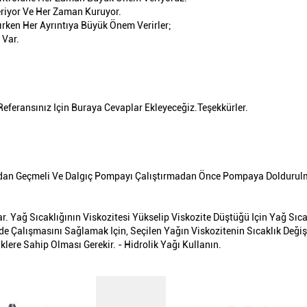
riyor Ve Her Zaman Kuruyor.
lırken Her Ayrıntıya Büyük Önem Verirler;
 Var.
Referansınız Için Buraya Cevaplar Ekleyeceğiz.Teşekkürler.
ndan Geçmeli Ve Dalgıç Pompayı Çalıştırmadan Önce Pompaya Doldurulm
lar. Yağ Sıcaklığının Viskozitesi Yükselip Viskozite Düştüğü Için Yağ Sıc
lde Çalışmasını Sağlamak Için, Seçilen Yağın Viskozitenin Sıcaklık Deği
lere Sahip Olması Gerekir. - Hidrolik Yağı Kullanın.