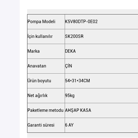
Pompa Modeli
K5V80DTP-0E02
İçin kullanılır
SK200SR
Marka
DEKA
Anavatan
ÇİN
Ürün boyutu
54*31*34CM
Net ağırlık
95kg
Paketleme metodu
AHŞAP KASA
Garanti süresi
6 AY