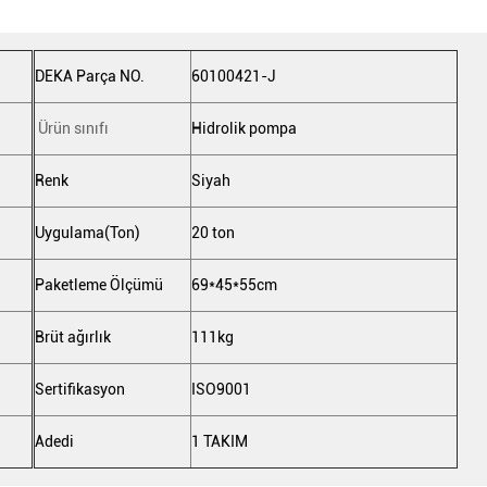
DEKA Parça NO.
60100421-J
Ürün sınıfı
Hidrolik pompa
Renk
Siyah
Uygulama(Ton)
20 ton
Paketleme Ölçümü
69*45*55cm
Brüt ağırlık
111kg
Sertifikasyon
ISO9001
Adedi
1 TAKIM