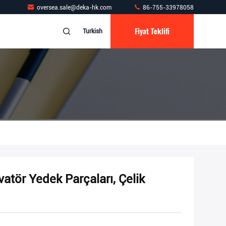
oversea.sale@deka-hk.com
86-755-33978058
Fiyat Teklifi
Turkish
ör Yedek Parçaları, Çelik