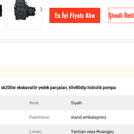
En İyi Fiyatı Alın
Şimdi İlet
,
sk200sr ekskavatör yedek parçaları
,
k5v80dtp hidrolik pompa
Renk:
Siyah
Paketleme:
stand ambalajımız
Liman:
Yantian veya Huangpu