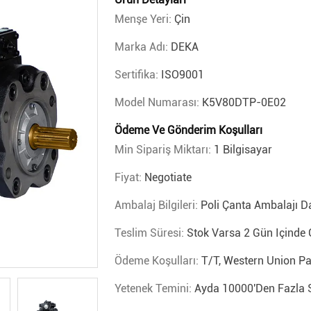
Menşe Yeri:
Çin
Marka Adı:
DEKA
Sertifika:
ISO9001
Model Numarası:
K5V80DTP-0E02
Ödeme Ve Gönderim Koşulları
Min Sipariş Miktarı:
1 Bilgisayar
Fiyat:
Negotiate
Ambalaj Bilgileri:
Poli Çanta Ambalajı 
Teslim Süresi:
Stok Varsa 2 Gün Içinde
Ödeme Koşulları:
T/T, Western Union P
Yetenek Temini:
Ayda 10000'den Fazla 