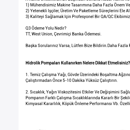
1) Mühendisimiz Makine Tasarımına Daha Fazla Önem Ve
2) Yetenekli Işçiler, Üretim Ve Paketleme Süreçlerini Ele A
3) Kaliteyi Sağlamak Için Profesyonel Bir QA/QC Ekibimiz
Q3 Ödeme Yolu Nedir?
TT, West Union, Çevrimiçi Banka Ödemesi.
Başka Sorularınız Varsa, Lütfen Bize Bildirin.Daha Fazla 
Hidrolik Pompaları Kullanırken Nelere Dikkat Etmelisiniz?
1. Temiz Çalışma Yağı, Gövde Üzerindeki Boşaltma Ağzı
Çalıştırmadan Önce 5-10 Dakika Yüksüz Çalıştırın.
2. Sıcaklık, Yağın Viskozitesini Etkiler Ve Değişimini Sağ
Pompanın Farklı Çalışma Sıcaklıklarında Kararlı Bir Şeki
Kimyasal Kararlılık, Köpük Önleme Performansı Vb. Özellik