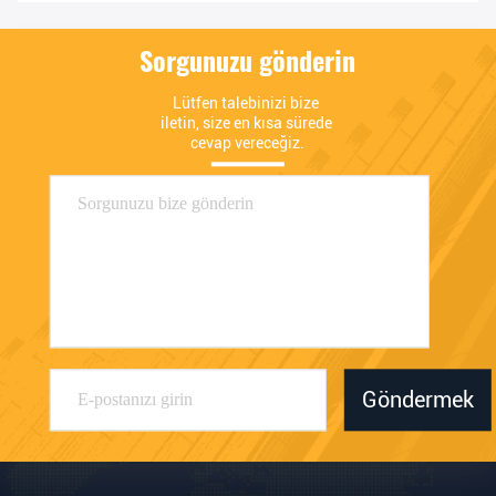
Sorgunuzu gönderin
Lütfen talebinizi bize 
iletin, size en kısa sürede 
cevap vereceğiz.
Göndermek