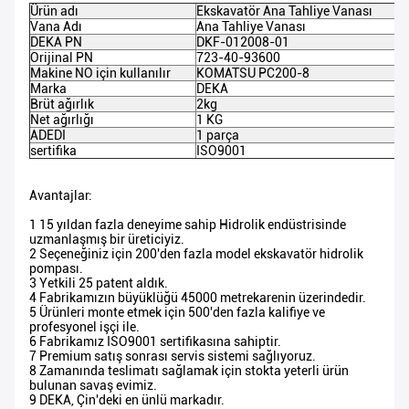
Ürün adı
Ekskavatör Ana Tahliye Vanası
Vana Adı
Ana Tahliye Vanası
DEKA PN
DKF-012008-01
Orijinal PN
723-40-93600
Makine NO için kullanılır
KOMATSU PC200-8
Marka
DEKA
Brüt ağırlık
2kg
Net ağırlığı
1 KG
ADEDI
1 parça
sertifika
ISO9001
Avantajlar:
1 15 yıldan fazla deneyime sahip Hidrolik endüstrisinde
uzmanlaşmış bir üreticiyiz.
2 Seçeneğiniz için 200'den fazla model ekskavatör hidrolik
pompası.
3 Yetkili 25 patent aldık.
4 Fabrikamızın büyüklüğü 45000 metrekarenin üzerindedir.
5 Ürünleri monte etmek için 500'den fazla kalifiye ve
profesyonel işçi ile.
6 Fabrikamız ISO9001 sertifikasına sahiptir.
7 Premium satış sonrası servis sistemi sağlıyoruz.
8 Zamanında teslimatı sağlamak için stokta yeterli ürün
bulunan savaş evimiz.
9 DEKA, Çin'deki en ünlü markadır.