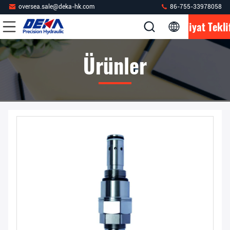
oversea.sale@deka-hk.com
86-755-33978058
Fiyat Tekli
Ürünler