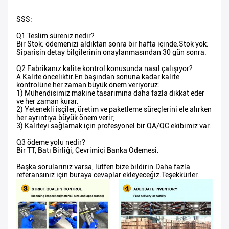
SSS:
Q1 Teslim süreniz nedir?
Bir Stok: ödemenizi aldıktan sonra bir hafta içinde.Stok yok:
Siparişin detay bilgilerinin onaylanmasından 30 gün sonra.
Q2 Fabrikanız kalite kontrol konusunda nasıl çalışıyor?
A Kalite önceliktir.En başından sonuna kadar kalite
kontrolüne her zaman büyük önem veriyoruz:
1) Mühendisimiz makine tasarımına daha fazla dikkat eder
ve her zaman kurar.
2) Yetenekli işçiler, üretim ve paketleme süreçlerini ele alırken
her ayrıntıya büyük önem verir;
3) Kaliteyi sağlamak için profesyonel bir QA/QC ekibimiz var.
Q3 ödeme yolu nedir?
Bir TT, Batı Birliği, Çevrimiçi Banka Ödemesi.
Başka sorularınız varsa, lütfen bize bildirin.Daha fazla
referansınız için buraya cevaplar ekleyeceğiz.Teşekkürler.