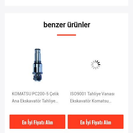
benzer ürünler
KOMATSU PC200-5 Çelik
ISO9001 Tahliye Vanası
KO
u
Ana Ekskavatör Tahliye
Ekskavatör Komatsu
Ek
Vanası 1KG 709-70-51401
Pc120 Parçaları 708-2L-
2
04523
En İyi Fiyatı Alın
En İyi Fiyatı Alın