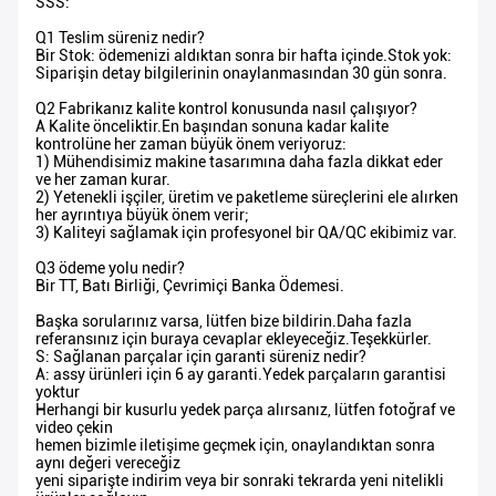
SSS:
Q1 Teslim süreniz nedir?
Bir Stok: ödemenizi aldıktan sonra bir hafta içinde.Stok yok:
Siparişin detay bilgilerinin onaylanmasından 30 gün sonra.
Q2 Fabrikanız kalite kontrol konusunda nasıl çalışıyor?
A Kalite önceliktir.En başından sonuna kadar kalite
kontrolüne her zaman büyük önem veriyoruz:
1) Mühendisimiz makine tasarımına daha fazla dikkat eder
ve her zaman kurar.
2) Yetenekli işçiler, üretim ve paketleme süreçlerini ele alırken
her ayrıntıya büyük önem verir;
3) Kaliteyi sağlamak için profesyonel bir QA/QC ekibimiz var.
Q3 ödeme yolu nedir?
Bir TT, Batı Birliği, Çevrimiçi Banka Ödemesi.
Başka sorularınız varsa, lütfen bize bildirin.Daha fazla
referansınız için buraya cevaplar ekleyeceğiz.Teşekkürler.
S: Sağlanan parçalar için garanti süreniz nedir?
A: assy ürünleri için 6 ay garanti.Yedek parçaların garantisi
yoktur
Herhangi bir kusurlu yedek parça alırsanız, lütfen fotoğraf ve
video çekin
hemen bizimle iletişime geçmek için, onaylandıktan sonra
aynı değeri vereceğiz
yeni siparişte indirim veya bir sonraki tekrarda yeni nitelikli