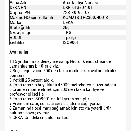
Vana Adı
Ana Tahliye Vanası
DEKA PN
DKF-013607-01
Orijinal PN
723-40-92103
Makine NO için kullanılır
KOMATSU PC300/400-3
Marka
DEKA
Brüt ağırlık
2kg
Net ağırlığı
1 KG
ADEDI
1 parça
sertifika
ISO9001
Avantajlar:
1 15 yıldan fazla deneyime sahip Hidrolik endüstrisinde
uzmanlaşmış bir üreticiyiz.
2 Seçeneğiniz için 200'den fazla model ekskavatör hidrolik
pompası.
3 Yetkili 25 patent aldık.
4 Fabrikamızın büyüklüğü 45000 metrekarenin üzerindedir.
5 Ürünleri monte etmek için 500'den fazla kalifiye ve
profesyonel işçi ile.
6 Fabrikamız ISO9001 sertifikasına sahiptir.
7 Premium satış sonrası servis sistemi sağlıyoruz.
8 Zamanında teslimatı sağlamak için stokta yeterli ürün
bulunan savaş evimiz.
9 DEKA, Çin'deki en ünlü markadır.