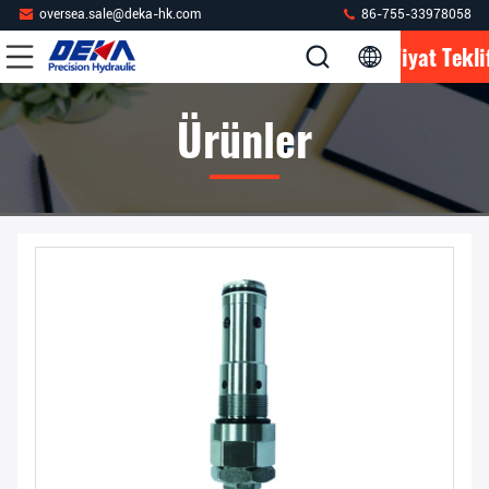
oversea.sale@deka-hk.com
86-755-33978058
Fiyat Tekli
Ürünler