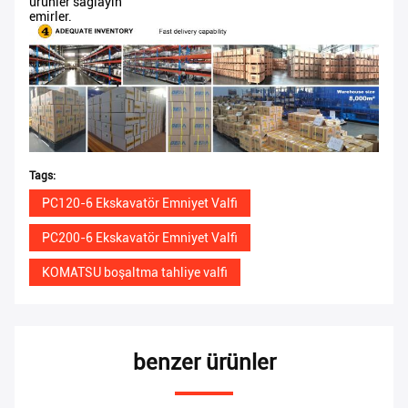
ürünler sağlayın
emirler.
Tags:
PC120-6 Ekskavatör Emniyet Valfi
PC200-6 Ekskavatör Emniyet Valfi
KOMATSU boşaltma tahliye valfi
benzer ürünler