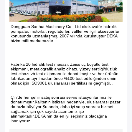
Dongguan Sanhui Machinery Co., Ltd.ekskavatör hidrolik 
pompalar, motorlar, regülatörler, valfler ve ilgili aksesuarlar 
konusunda uzmanlaşmış, 2007 yılında kurulmuştur.DEKA 
bizim milli markamızdır.
Fabrika 20 hidrolik test masası, Zeiss üç boyutlu test 
ekipmanı, metalografik analiz cihazı, yüzey sertliği/düzlük 
test cihazı vb test ekipmanı ile donatılmıştır ve her ürünün 
fabrikadan ayrılmadan önce %100 test edildiğinden emin 
olmak için ISO9001 uluslararası sertifikasını geçmiştir. .
Çin'de her şehir satış sonrası servis istasyonlarımız ile 
donatılmıştır.Kalitenin istikrarı nedeniyle, uluslararası pazar 
da hızla büyüyor.Şu anda, daha iyi satış sonrası hizmet 
sağlamak için çok sayıda acentemiz işe 
alınmaktadır.DEKA'nın da en iyi seçiminiz olacağına 
inanıyoruz.