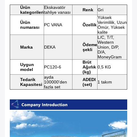
Ürün
Ekskavatör
Renk
Gri
kategorileri
tahliye vanası
Yüksek
Ürün
Verimlilik, Uzun
PC VANA
Özellik
numarası
Ömür, Yüksek
kalite
L/C, T/T,
Western
Ödeme
Marka
DEKA
Union, D/P,
şekli
D/A,
MoneyGram
Brüt
Uygun
PC120-6
Ağırlık
0,5 KG
model
(kg)
ayda
Tedarik
ADEDI
100000'den
1 takım
Kapasitesi
(set)
fazla set