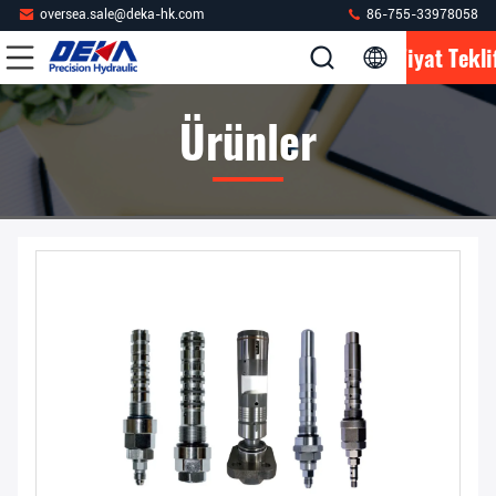
oversea.sale@deka-hk.com
86-755-33978058
Fiyat Tekli
Ürünler