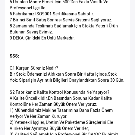
5 Ürünleri Monte Etmek Için 500'den Fazla Vasıflı Ve
Profesyonel Işçi Ile.
6 Fabrikamız ISO9001 Sertifikasına Sahiptir.
7 Birinci Sınıf Satış Sonrası Servis Sistemi Sağlıyoruz.
8 Zamanında Teslimatı Sağlamak Için Stokta Yeterli Ürün
Bulunan Savaş Evimiz.
9 DEKA, Çin'deki En Ünlü Markadır.
SSS:
Q1 Kurşun Süreniz Nedir?
Bir Stok: Ödemenizi Aldıktan Sonra Bir Hafta Içinde.Stok
Yok: Siparişin Ayrıntılı Bilgileri Onaylandıktan Sonra 30 Gün.
S2 Fabrikanız Kalite Kontrol Konusunda Ne Yapıyor?
A Kalite Önceliklidir.En Başından Sonuna Kadar Kalite
Kontrolüne Her Zaman Büyük Önem Veriyoruz:
1) Mühendisimiz Makine Tasarımına Daha Fazla Önem
Veriyor Ve Her Zaman Kuruyor.
2) Yetenekli Işçiler, Üretim Ve Paketleme Süreçlerini Ele
Alırken Her Ayrıntıya Büyük Önem Verirler;
3) Kaliteyi Sağlamak Için Profesyonel Bir QA/QC Ekibimiz