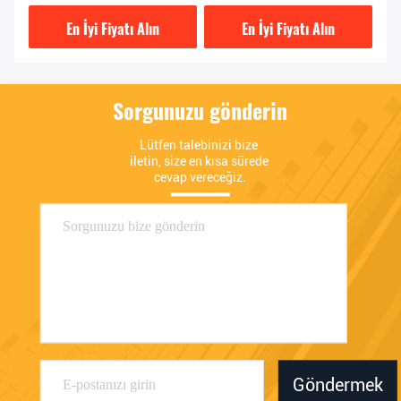
Parçaları
9T1L
En İyi Fiyatı Alın
En İyi Fiyatı Alın
Sorgunuzu gönderin
Lütfen talebinizi bize 
iletin, size en kısa sürede 
cevap vereceğiz.
Göndermek