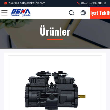
oversea.sale@deka-hk.com
86-755-33978058
Fiyat Tekli
Ürünler