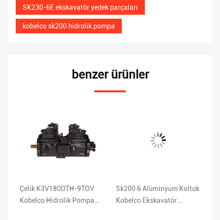
SK230-6E ekskavatör yedek parçaları
kobelco sk200 hidrolik pompa
benzer ürünler
Çelik K3V180DTH-9TOV
Sk200 6 Alüminyum Koltuk
DE
Kobelco Hidrolik Pompa
Kobelco Ekskavatör
Hi
SK450-6 Ekskavatör Yedek
Hidrolik Pompa K3V112DT-
Ek