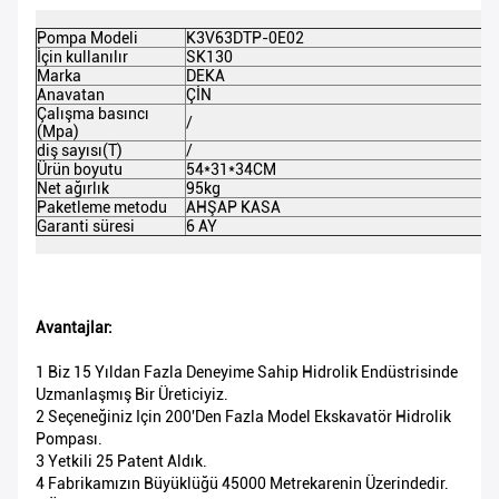
Pompa Modeli
K3V63DTP-0E02
İçin kullanılır
SK130
Marka
DEKA
Anavatan
ÇİN
Çalışma basıncı
/
(Mpa)
diş sayısı(T)
/
Ürün boyutu
54*31*34CM
Net ağırlık
95kg
Paketleme metodu
AHŞAP KASA
Garanti süresi
6 AY
Avantajlar:
1 Biz 15 Yıldan Fazla Deneyime Sahip Hidrolik Endüstrisinde
Uzmanlaşmış Bir Üreticiyiz.
2 Seçeneğiniz Için 200'den Fazla Model Ekskavatör Hidrolik
Pompası.
3 Yetkili 25 Patent Aldık.
4 Fabrikamızın Büyüklüğü 45000 Metrekarenin Üzerindedir.