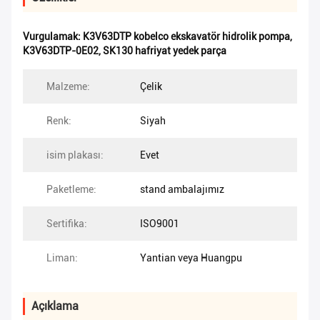
Vurgulamak:
K3V63DTP kobelco ekskavatör hidrolik pompa
,
K3V63DTP-0E02
,
SK130 hafriyat yedek parça
Malzeme:
Çelik
Renk:
Siyah
isim plakası:
Evet
Paketleme:
stand ambalajımız
Sertifika:
ISO9001
Liman:
Yantian veya Huangpu
Açıklama