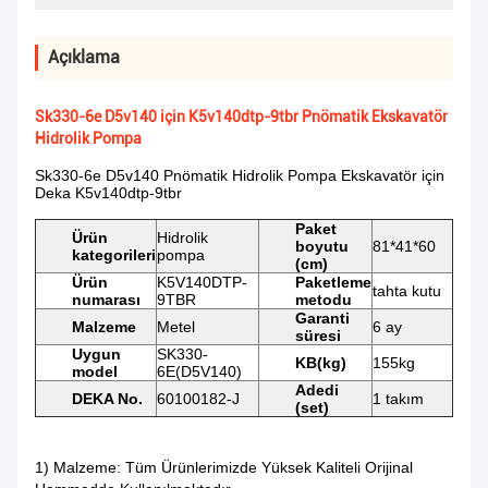
Açıklama
Sk330-6e D5v140 için K5v140dtp-9tbr Pnömatik Ekskavatör
Hidrolik Pompa
Sk330-6e D5v140 Pnömatik Hidrolik Pompa Ekskavatör için
Deka K5v140dtp-9tbr
Paket
Ürün
Hidrolik
boyutu
81*41*60
kategorileri
pompa
(cm)
Ürün
K5V140DTP-
Paketleme
tahta kutu
numarası
9TBR
metodu
Garanti
Malzeme
Metel
6 ay
süresi
Uygun
SK330-
KB(kg)
155kg
model
6E(D5V140)
Adedi
DEKA No.
60100182-J
1 takım
(set)
1) Malzeme: Tüm Ürünlerimizde Yüksek Kaliteli Orijinal