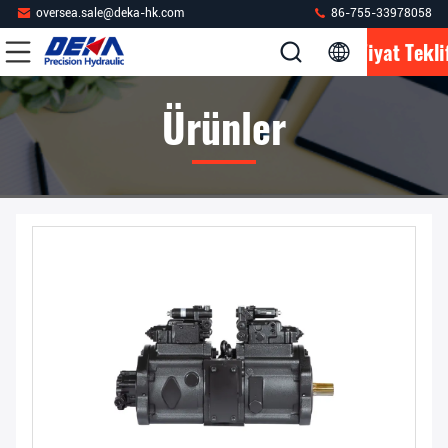
oversea.sale@deka-hk.com
86-755-33978058
Fiyat Tekli
Ürünler