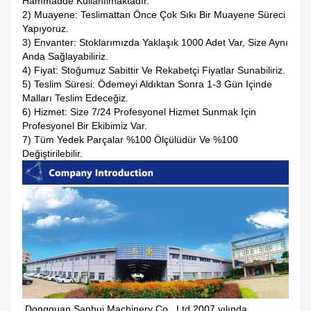
Hammadde Kullanılmaktadır.
2) Muayene: Teslimattan Önce Çok Sıkı Bir Muayene Süreci
Yapıyoruz.
3) Envanter: Stoklarımızda Yaklaşık 1000 Adet Var, Size Aynı
Anda Sağlayabiliriz.
4) Fiyat: Stoğumuz Sabittir Ve Rekabetçi Fiyatlar Sunabiliriz.
5) Teslim Süresi: Ödemeyi Aldıktan Sonra 1-3 Gün Içinde
Malları Teslim Edeceğiz.
6) Hizmet: Size 7/24 Profesyonel Hizmet Sunmak Için
Profesyonel Bir Ekibimiz Var.
7) Tüm Yedek Parçalar %100 Ölçülüdür Ve %100
Değiştirilebilir.
Dongguan Sanhui Machinery Co., Ltd.2007 yılında 