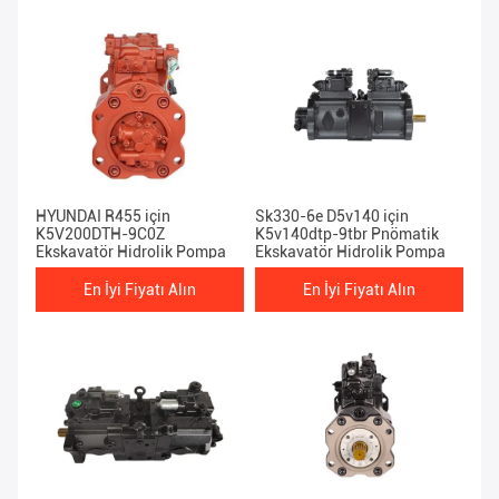
HYUNDAI R455 için
Sk330-6e D5v140 için
K5V200DTH-9C0Z
K5v140dtp-9tbr Pnömatik
Ekskavatör Hidrolik Pompa
Ekskavatör Hidrolik Pompa
En İyi Fiyatı Alın
En İyi Fiyatı Alın