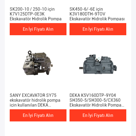
SK200-10 / 250-10 için
SK450-6/-6E için
K7V125DTP-0E3K
K3V180DTH-9TOV
Ekskavatör Hidrolik Pompa
Ekskavatör Hidrolik Pompası
En İyi Fiyatı Alın
En İyi Fiyatı Alın
SANY EXCAVATOR SY75
DEKA K5V160DTP-9Y04
ekskavatör hidrolik pompa
SH350-5/SH300-5/CX360
için kullanılan DEKA
Ekskavatör Hidrolik Pompa
K3VL80B-10RSM-L11-
için Kullanılır
TB110 uzun ömürlü
En İyi Fiyatı Alın
En İyi Fiyatı Alın