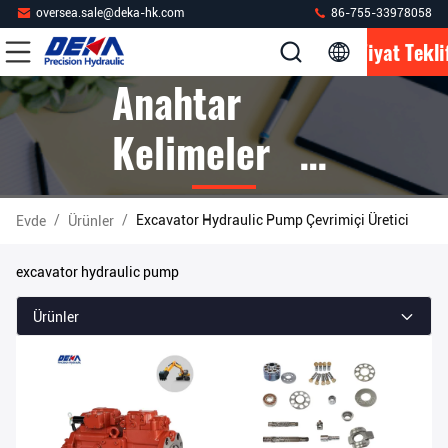
oversea.sale@deka-hk.com
86-755-33978058
Fiyat Tekli
Anahtar
Kelimeler [
Excavator
/
/
Excavator Hydraulic Pump Çevrimiçi Üretici
Evde
Ürünler
Hydraulic
excavator hydraulic pump
Pump ]
Ürünler
Kibrit 276
Ürünler