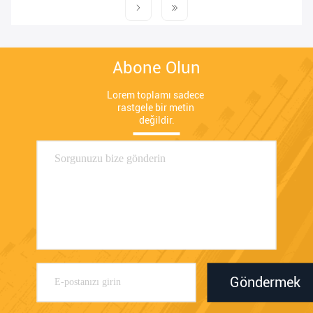
Abone Olun
Lorem toplamı sadece 
rastgele bir metin 
değildir.
Göndermek