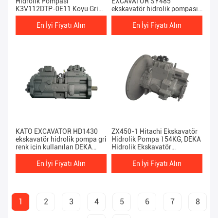
Hidrolik Pompası
EXCAVATOR SY485
K3V112DTP-0E11 Koyu Gri
ekskavatör hidrolik pompası
20 ~ 22 Ton
için kullanılan DEKA
K5V212DPH-OE81
En İyi Fiyatı Alın
En İyi Fiyatı Alın
KATO EXCAVATOR HD1430
ZX450-1 Hitachi Ekskavatör
ekskavatör hidrolik pompa gri
Hidrolik Pompa 154KG, DEKA
renk için kullanılan DEKA
Hidrolik Ekskavatör
K3V180DT-9N15
Bileşenleri
En İyi Fiyatı Alın
En İyi Fiyatı Alın
1
2
3
4
5
6
7
8