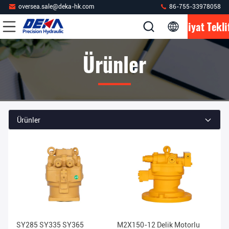
oversea.sale@deka-hk.com
86-755-33978058
Fiyat Tekli
Ürünler
Ürünler
SY285 SY335 SY365
M2X150-12 Delik Motorlu