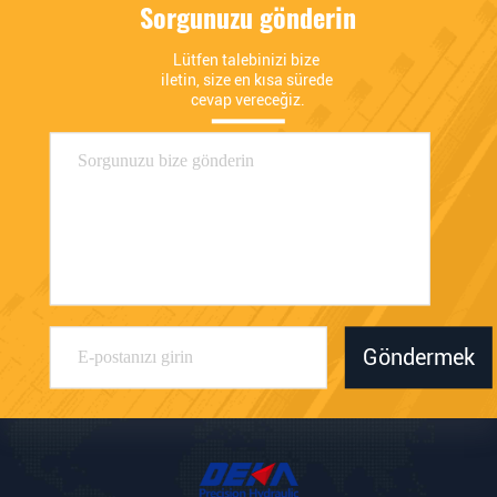
Sorgunuzu gönderin
Lütfen talebinizi bize 
iletin, size en kısa sürede 
cevap vereceğiz.
Göndermek