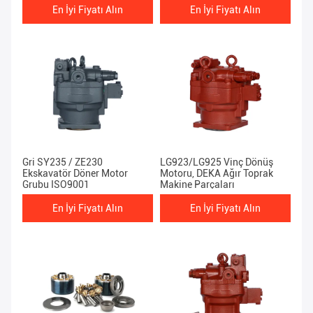
En İyi Fiyatı Alın
En İyi Fiyatı Alın
Gri SY235 / ZE230
LG923/LG925 Vinç Dönüş
Ekskavatör Döner Motor
Motoru, DEKA Ağır Toprak
Grubu ISO9001
Makine Parçaları
En İyi Fiyatı Alın
En İyi Fiyatı Alın