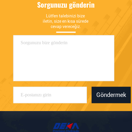
Sorgunuzu gönderin
Lütfen talebinizi bize 
iletin, size en kısa sürede 
cevap vereceğiz.
Göndermek