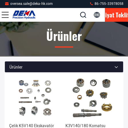
oversea.sale@deka-hk.com
86-755-33978058
Fiyat Tekli
Ürünler
Ürünler
Çelik K5V140 Ekskavatör
K3V140/180 Komatsu